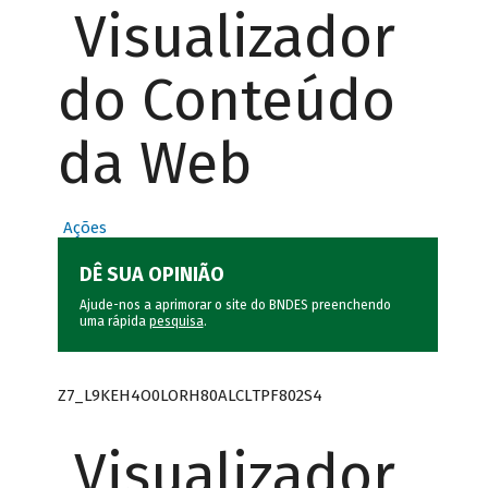
Visualizador
do Conteúdo
da Web
Ações
DÊ SUA OPINIÃO
Ajude-nos a aprimorar o site do BNDES preenchendo
uma rápida
pesquisa
.
Z7_L9KEH4O0LORH80ALCLTPF802S4
Visualizador