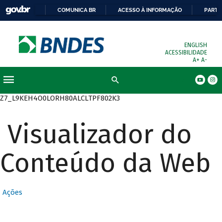
COMUNICA BR
ACESSO À INFORMAÇÃO
PARTI
ENGLISH
ACESSIBILIDADE
A+
A-
Busca
Z7_L9KEH4O0LORH80ALCLTPF802K3
Visualizador do
Conteúdo da Web
Ações