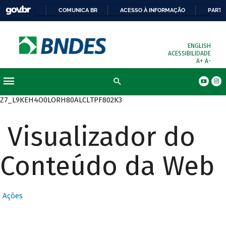
COMUNICA BR
ACESSO À INFORMAÇÃO
PARTI
ENGLISH
ACESSIBILIDADE
A+
A-
Busca
Z7_L9KEH4O0LORH80ALCLTPF802K3
Visualizador do
Conteúdo da Web
Ações