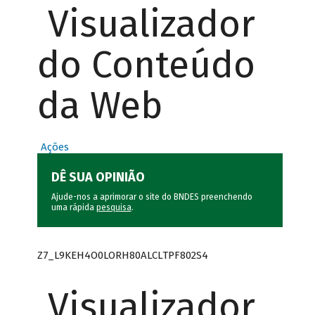
Visualizador
do Conteúdo
da Web
Ações
DÊ SUA OPINIÃO
Ajude-nos a aprimorar o site do BNDES preenchendo
uma rápida
pesquisa
.
Z7_L9KEH4O0LORH80ALCLTPF802S4
Visualizador