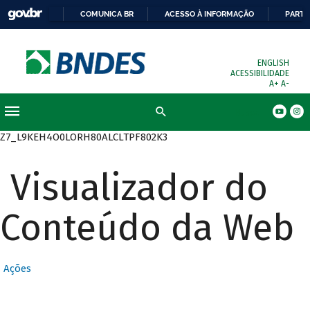
COMUNICA BR
ACESSO À INFORMAÇÃO
PARTI
ENGLISH
ACESSIBILIDADE
A+
A-
Busca
Z7_L9KEH4O0LORH80ALCLTPF802K3
Visualizador do
Conteúdo da Web
Ações