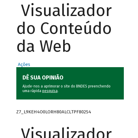
Visualizador
do Conteúdo
da Web
Ações
DÊ SUA OPINIÃO
Ajude-nos a aprimorar o site do BNDES preenchendo
uma rápida
pesquisa
.
Z7_L9KEH4O0LORH80ALCLTPF802S4
Visualizador