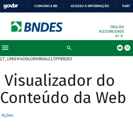
COMUNICA BR
ACESSO À INFORMAÇÃO
PARTI
ENGLISH
ACESSIBILIDADE
A+
A-
Busca
Z7_L9KEH4O0LORH80ALCLTPF802K3
Visualizador do
Conteúdo da Web
Ações