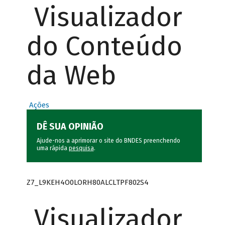
Visualizador
do Conteúdo
da Web
Ações
DÊ SUA OPINIÃO
Ajude-nos a aprimorar o site do BNDES preenchendo
uma rápida
pesquisa
.
Z7_L9KEH4O0LORH80ALCLTPF802S4
Visualizador