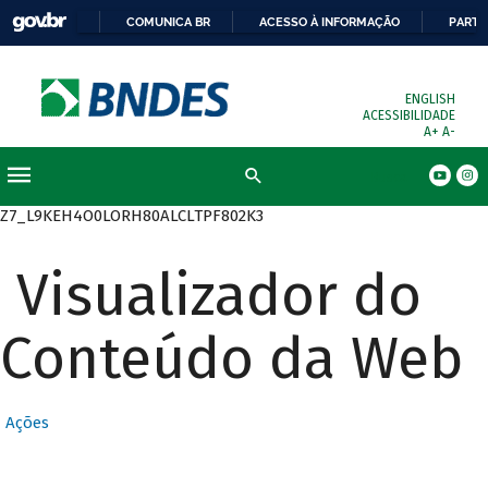
COMUNICA BR
ACESSO À INFORMAÇÃO
PARTI
ENGLISH
ACESSIBILIDADE
A+
A-
Busca
Z7_L9KEH4O0LORH80ALCLTPF802K3
Visualizador do
Conteúdo da Web
Ações