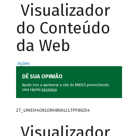
Visualizador
do Conteúdo
da Web
Ações
DÊ SUA OPINIÃO
Ajude-nos a aprimorar o site do BNDES preenchendo
uma rápida
pesquisa
.
Z7_L9KEH4O0LORH80ALCLTPF802S4
Visualizador