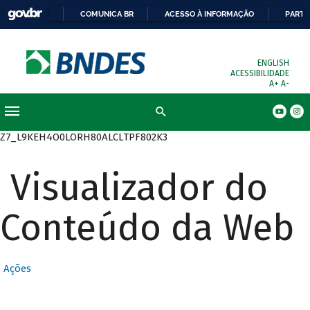
COMUNICA BR
ACESSO À INFORMAÇÃO
PARTI
ENGLISH
ACESSIBILIDADE
A+
A-
Busca
Z7_L9KEH4O0LORH80ALCLTPF802K3
Visualizador do
Conteúdo da Web
Ações