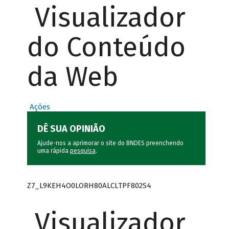
Visualizador
do Conteúdo
da Web
Ações
DÊ SUA OPINIÃO
Ajude-nos a aprimorar o site do BNDES preenchendo
uma rápida
pesquisa
.
Z7_L9KEH4O0LORH80ALCLTPF802S4
Visualizador