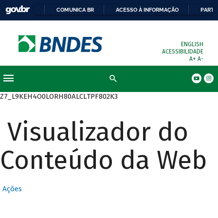
COMUNICA BR
ACESSO À INFORMAÇÃO
PARTI
ENGLISH
ACESSIBILIDADE
A+
A-
Busca
Z7_L9KEH4O0LORH80ALCLTPF802K3
Visualizador do
Conteúdo da Web
Ações