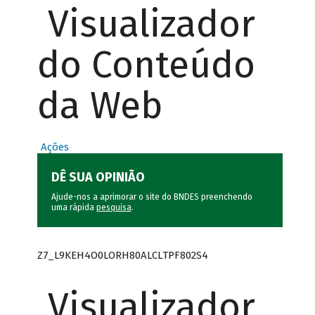
Visualizador
do Conteúdo
da Web
Ações
DÊ SUA OPINIÃO
Ajude-nos a aprimorar o site do BNDES preenchendo
uma rápida
pesquisa
.
Z7_L9KEH4O0LORH80ALCLTPF802S4
Visualizador