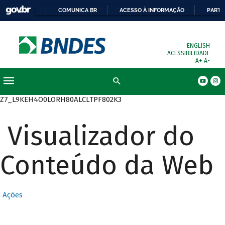
COMUNICA BR
ACESSO À INFORMAÇÃO
PARTI
ENGLISH
ACESSIBILIDADE
A+
A-
Busca
Z7_L9KEH4O0LORH80ALCLTPF802K3
Visualizador do
Conteúdo da Web
Ações