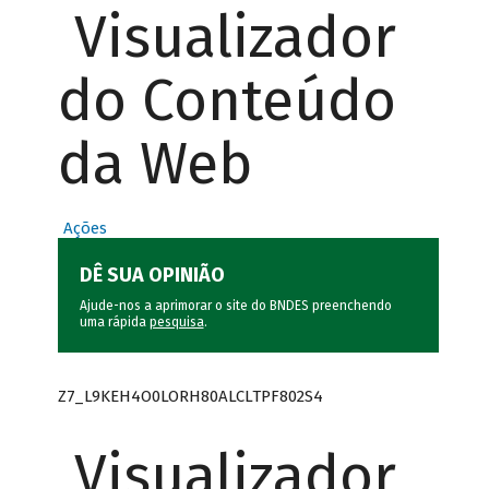
Visualizador
do Conteúdo
da Web
Ações
DÊ SUA OPINIÃO
Ajude-nos a aprimorar o site do BNDES preenchendo
uma rápida
pesquisa
.
Z7_L9KEH4O0LORH80ALCLTPF802S4
Visualizador