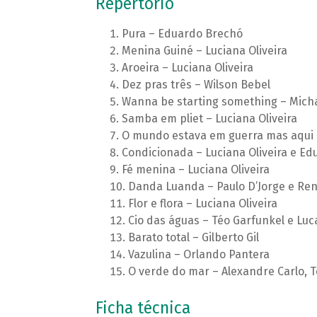
Repertório
Pura – Eduardo Brechó
Menina Guiné – Luciana Oliveira
Aroeira – Luciana Oliveira
Dez pras três – Wilson Bebel
Wanna be starting something – Mich
Samba em pliet – Luciana Oliveira
O mundo estava em guerra mas aqui e
Condicionada – Luciana Oliveira e E
Fé menina – Luciana Oliveira
Danda Luanda – Paulo D’Jorge e Re
Flor e flora – Luciana Oliveira
Cio das águas – Téo Garfunkel e Lucas
Barato total – Gilberto Gil
Vazulina – Orlando Pantera
O verde do mar – Alexandre Carlo, 
Ficha técnica