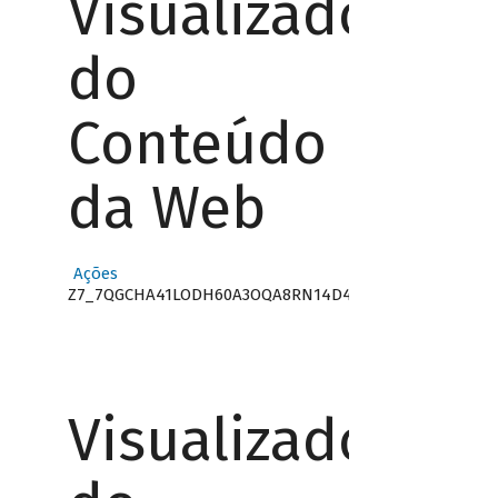
Visualizador
do
Conteúdo
da Web
Ações
Z7_7QGCHA41LODH60A3OQA8RN14D4
Visualizador