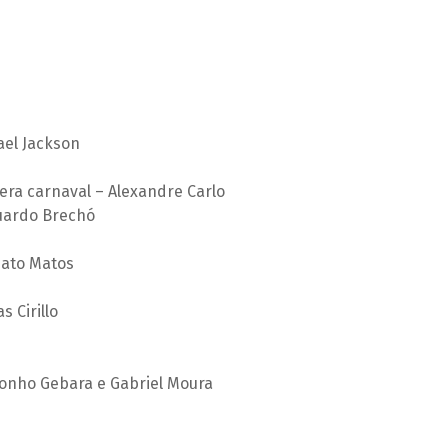
ael Jackson
ra carnaval – Alexandre Carlo
duardo Brechó
nato Matos
 Cirillo
Tonho Gebara e Gabriel Moura