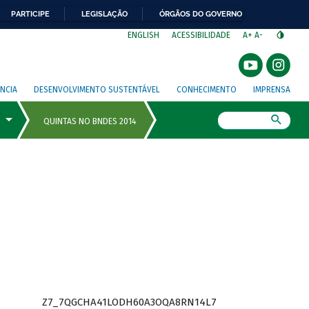
PARTICIPE
LEGISLAÇÃO
ÓRGÃOS DO GOVERNO
⁣
ENGLISH
ACESSIBILIDADE
A+
A-
NCIA
DESENVOLVIMENTO SUSTENTÁVEL
CONHECIMENTO
IMPRENSA
Busca
Z7_7QGCHA41LODH60A3OQA8RN14L7