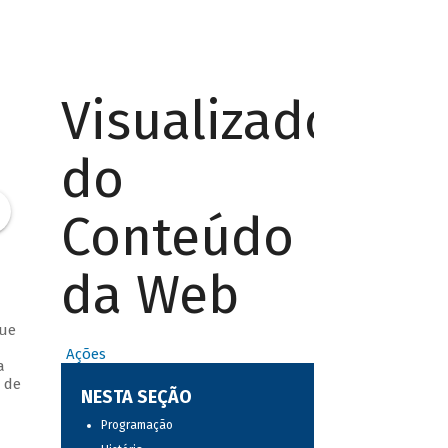
Visualizador
do
Conteúdo
da Web
que
Ações
a
 de
NESTA SEÇÃO
Programação