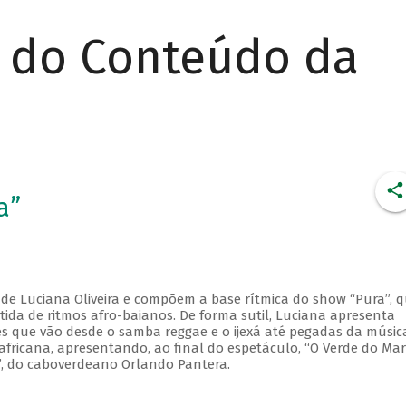
r do Conteúdo da
a”
 de Luciana Oliveira e compõem a base rítmica do show “Pura”, 
ida de ritmos afro-baianos. De forma sutil, Luciana apresenta
ões que vão desde o samba reggae e o ijexá até pegadas da músic
africana, apresentando, ao final do espetáculo, “O Verde do Mar
”, do caboverdeano Orlando Pantera.