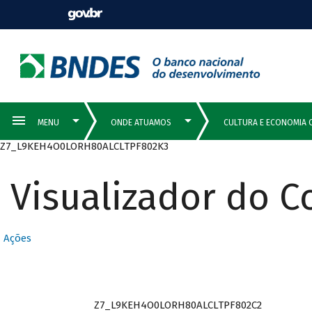
Z7_L9KEH4O0LORH80ALCLTPF802K3
Visualizador do 
Ações
Z7_L9KEH4O0LORH80ALCLTPF802C2