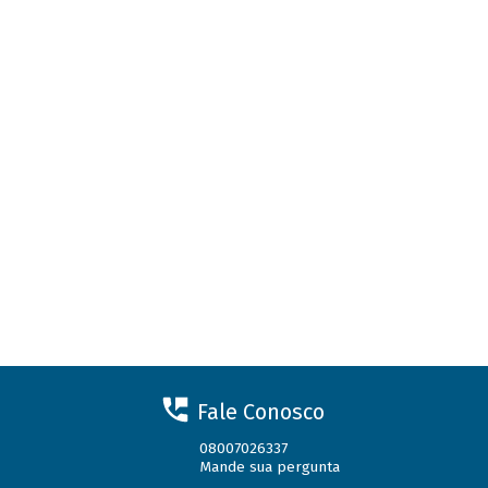
Fale Conosco
08007026337
Mande sua pergunta