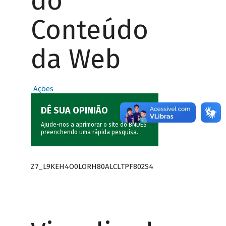
do
Conteúdo
da Web
Ações
DÊ SUA OPINIÃO
Ajude-nos a aprimorar o site do BNDES
preenchendo uma rápida
pesquisa
.
Z7_L9KEH4O0LORH80ALCLTPF802S4