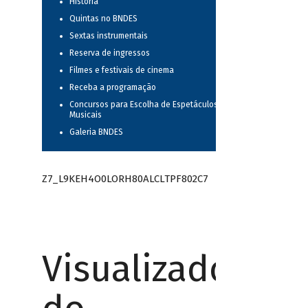
História
Quintas no BNDES
Sextas instrumentais
Reserva de ingressos
Filmes e festivais de cinema
Receba a programação
Concursos para Escolha de Espetáculos
Musicais
Galeria BNDES
Z7_L9KEH4O0LORH80ALCLTPF802C7
Visualizador