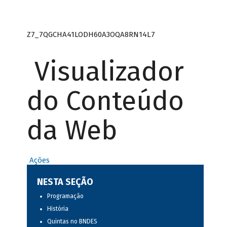
Z7_7QGCHA41LODH60A3OQA8RN14L7
Visualizador
do Conteúdo
da Web
Ações
NESTA SEÇÃO
Programação
História
Quintas no BNDES