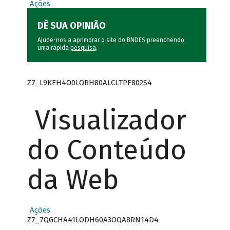
Ações
DÊ SUA OPINIÃO
Ajude-nos a aprimorar o site do BNDES preenchendo
uma rápida
pesquisa
.
Z7_L9KEH4O0LORH80ALCLTPF802S4
Visualizador
do Conteúdo
da Web
Ações
Z7_7QGCHA41LODH60A3OQA8RN14D4