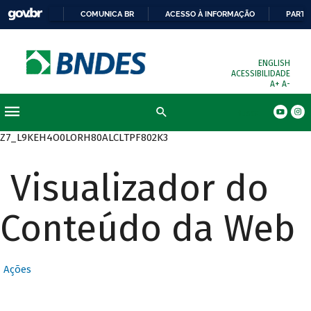
COMUNICA BR
ACESSO À INFORMAÇÃO
PARTI
ENGLISH
ACESSIBILIDADE
A+
A-
Busca
Z7_L9KEH4O0LORH80ALCLTPF802K3
Visualizador do
Conteúdo da Web
Ações