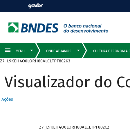
Z7_L9KEH4O0LORH80ALCLTPF802K3
Visualizador do 
Ações
Z7_L9KEH4O0LORH80ALCLTPF802C2