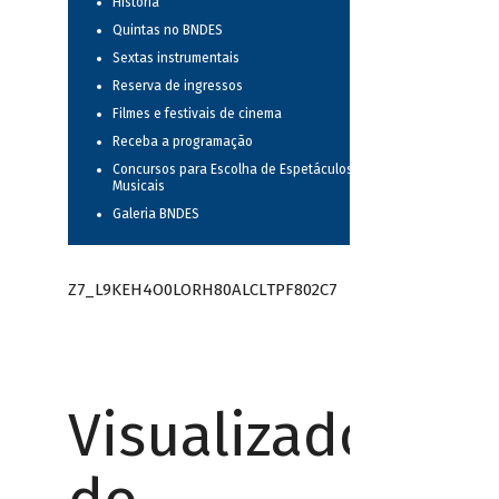
História
Quintas no BNDES
Sextas instrumentais
Reserva de ingressos
Filmes e festivais de cinema
Receba a programação
Concursos para Escolha de Espetáculos
Musicais
Galeria BNDES
Z7_L9KEH4O0LORH80ALCLTPF802C7
Visualizador