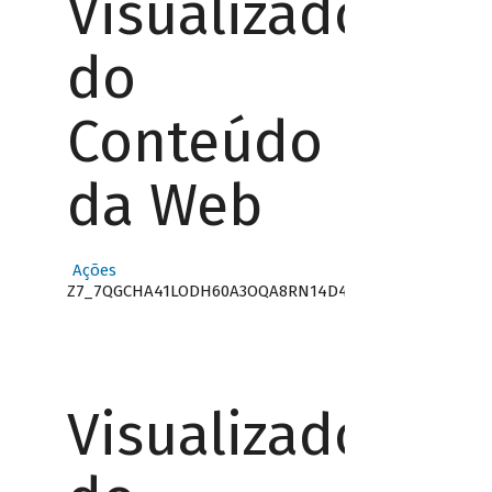
Visualizador
do
Conteúdo
da Web
Ações
Z7_7QGCHA41LODH60A3OQA8RN14D4
Visualizador