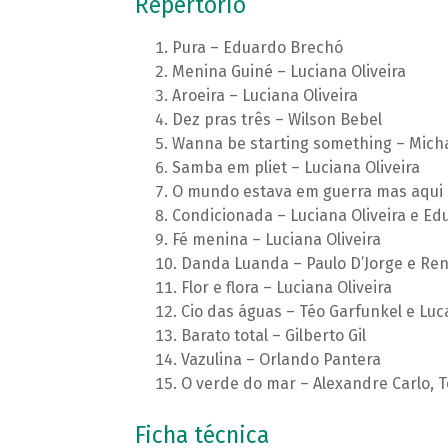
Repertório
Pura – Eduardo Brechó
Menina Guiné – Luciana Oliveira
Aroeira – Luciana Oliveira
Dez pras três – Wilson Bebel
Wanna be starting something – Mich
Samba em pliet – Luciana Oliveira
O mundo estava em guerra mas aqui e
Condicionada – Luciana Oliveira e E
Fé menina – Luciana Oliveira
Danda Luanda – Paulo D’Jorge e Re
Flor e flora – Luciana Oliveira
Cio das águas – Téo Garfunkel e Lucas
Barato total – Gilberto Gil
Vazulina – Orlando Pantera
O verde do mar – Alexandre Carlo, 
Ficha técnica