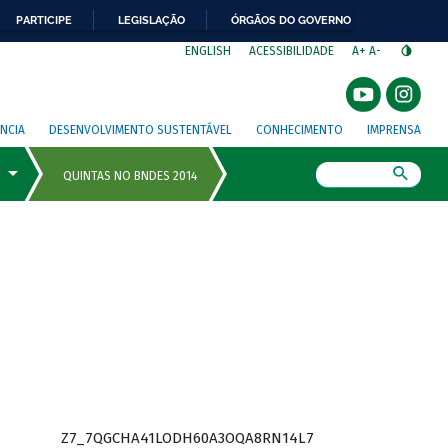
PARTICIPE
LEGISLAÇÃO
ÓRGÃOS DO GOVERNO
⁣
ENGLISH
ACESSIBILIDADE
A+
A-
NCIA
DESENVOLVIMENTO SUSTENTÁVEL
CONHECIMENTO
IMPRENSA
Busca
Z7_7QGCHA41LODH60A3OQA8RN14L7