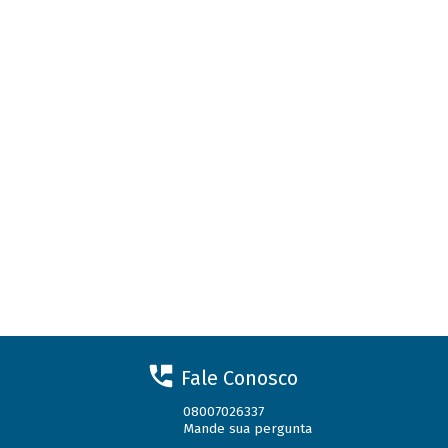
Fale Conosco
08007026337
Mande sua pergunta