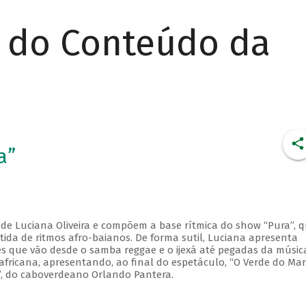
r do Conteúdo da
a”
 de Luciana Oliveira e compõem a base rítmica do show “Pura”, 
ida de ritmos afro-baianos. De forma sutil, Luciana apresenta
ões que vão desde o samba reggae e o ijexá até pegadas da músic
africana, apresentando, ao final do espetáculo, “O Verde do Mar
”, do caboverdeano Orlando Pantera.