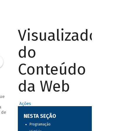
Visualizador
do
Conteúdo
da Web
que
Ações
a
 de
NESTA SEÇÃO
Programação