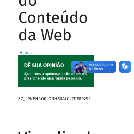
do
Conteúdo
da Web
Ações
DÊ SUA OPINIÃO
Ajude-nos a aprimorar o site do BNDES
preenchendo uma rápida
pesquisa
.
Z7_L9KEH4O0LORH80ALCLTPF802S4