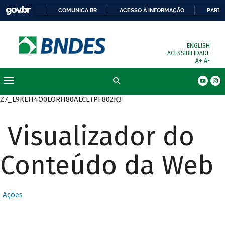
COMUNICA BR
ACESSO À INFORMAÇÃO
PARTI
ENGLISH
ACESSIBILIDADE
A+
A-
Busca
Z7_L9KEH4O0LORH80ALCLTPF802K3
Visualizador do
Conteúdo da Web
Ações