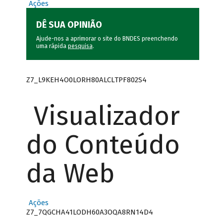
Ações
DÊ SUA OPINIÃO
Ajude-nos a aprimorar o site do BNDES preenchendo
uma rápida
pesquisa
.
Z7_L9KEH4O0LORH80ALCLTPF802S4
Visualizador
do Conteúdo
da Web
Ações
Z7_7QGCHA41LODH60A3OQA8RN14D4