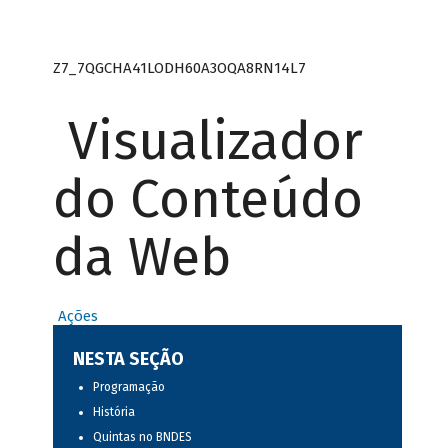
Z7_7QGCHA41LODH60A3OQA8RN14L7
Visualizador
do Conteúdo
da Web
Ações
NESTA SEÇÃO
Programação
História
Quintas no BNDES