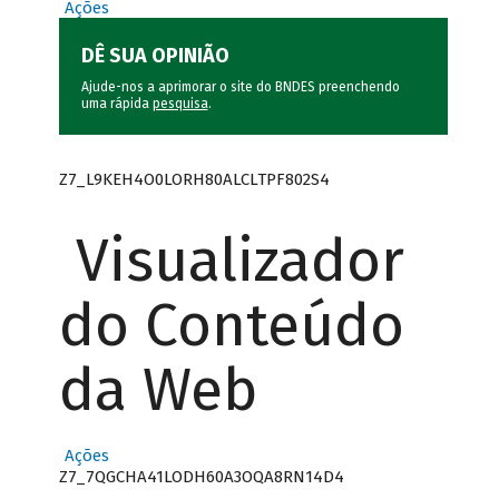
Ações
DÊ SUA OPINIÃO
Ajude-nos a aprimorar o site do BNDES preenchendo
uma rápida
pesquisa
.
Z7_L9KEH4O0LORH80ALCLTPF802S4
Visualizador
do Conteúdo
da Web
Ações
Z7_7QGCHA41LODH60A3OQA8RN14D4