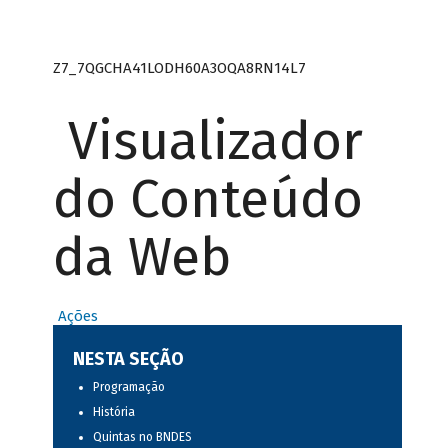
Z7_7QGCHA41LODH60A3OQA8RN14L7
Visualizador
do Conteúdo
da Web
Ações
NESTA SEÇÃO
Programação
História
Quintas no BNDES