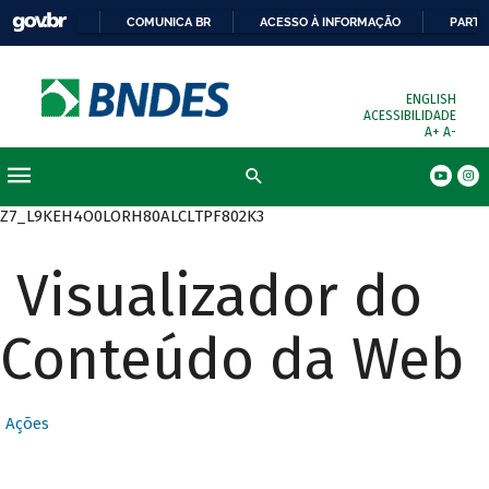
COMUNICA BR
ACESSO À INFORMAÇÃO
PARTI
ENGLISH
ACESSIBILIDADE
A+
A-
Busca
Z7_L9KEH4O0LORH80ALCLTPF802K3
Visualizador do
Conteúdo da Web
Ações