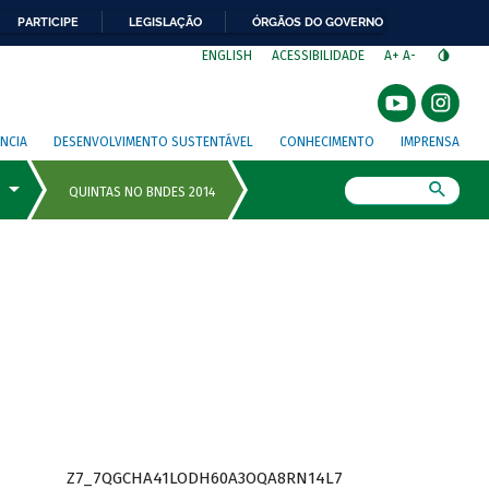
PARTICIPE
LEGISLAÇÃO
ÓRGÃOS DO GOVERNO
⁣
ENGLISH
ACESSIBILIDADE
A+
A-
NCIA
DESENVOLVIMENTO SUSTENTÁVEL
CONHECIMENTO
IMPRENSA
Busca
Z7_7QGCHA41LODH60A3OQA8RN14L7