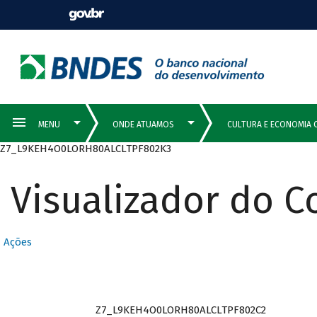
Z7_L9KEH4O0LORH80ALCLTPF802K3
Visualizador do 
Ações
Z7_L9KEH4O0LORH80ALCLTPF802C2