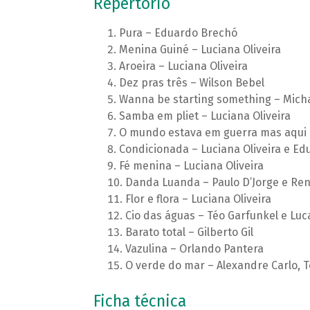
Repertório
Pura – Eduardo Brechó
Menina Guiné – Luciana Oliveira
Aroeira – Luciana Oliveira
Dez pras três – Wilson Bebel
Wanna be starting something – Mich
Samba em pliet – Luciana Oliveira
O mundo estava em guerra mas aqui e
Condicionada – Luciana Oliveira e E
Fé menina – Luciana Oliveira
Danda Luanda – Paulo D’Jorge e Re
Flor e flora – Luciana Oliveira
Cio das águas – Téo Garfunkel e Lucas
Barato total – Gilberto Gil
Vazulina – Orlando Pantera
O verde do mar – Alexandre Carlo, 
Ficha técnica