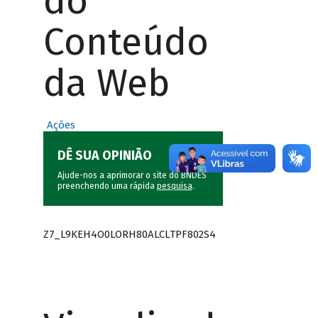
do
Conteúdo
da Web
Ações
DÊ SUA OPINIÃO
Ajude-nos a aprimorar o site do BNDES
preenchendo uma rápida
pesquisa
.
Z7_L9KEH4O0LORH80ALCLTPF802S4