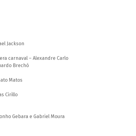
ael Jackson
ra carnaval – Alexandre Carlo
duardo Brechó
nato Matos
 Cirillo
Tonho Gebara e Gabriel Moura