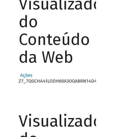
Visualizador
do
Conteúdo
da Web
Ações
Z7_7QGCHA41LODH60A3OQA8RN14D4
Visualizador