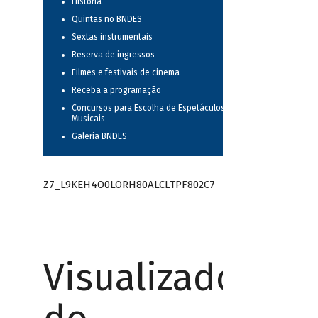
História
Quintas no BNDES
Sextas instrumentais
Reserva de ingressos
Filmes e festivais de cinema
Receba a programação
Concursos para Escolha de Espetáculos
Musicais
Galeria BNDES
Z7_L9KEH4O0LORH80ALCLTPF802C7
Visualizador