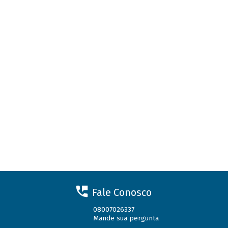
Fale Conosco
08007026337
Mande sua pergunta