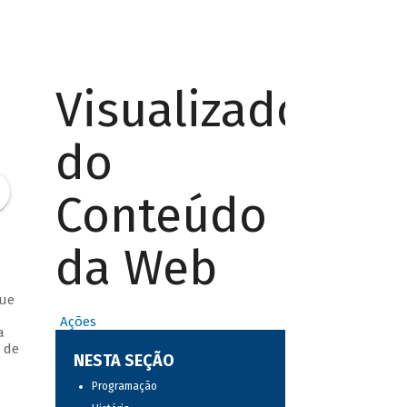
Visualizador
do
Conteúdo
da Web
que
Ações
a
 de
NESTA SEÇÃO
Programação