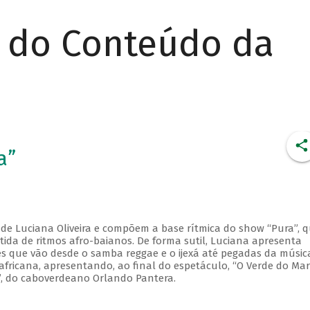
r do Conteúdo da
a”
 de Luciana Oliveira e compõem a base rítmica do show “Pura”, 
ida de ritmos afro-baianos. De forma sutil, Luciana apresenta
ões que vão desde o samba reggae e o ijexá até pegadas da músic
africana, apresentando, ao final do espetáculo, “O Verde do Mar
”, do caboverdeano Orlando Pantera.