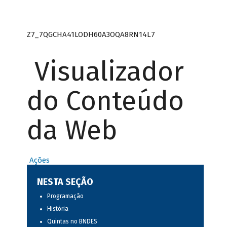
Z7_7QGCHA41LODH60A3OQA8RN14L7
Visualizador
do Conteúdo
da Web
Ações
NESTA SEÇÃO
Programação
História
Quintas no BNDES