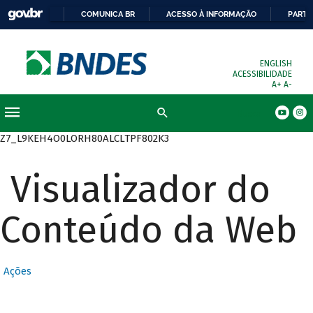
COMUNICA BR
ACESSO À INFORMAÇÃO
PARTI
ENGLISH
ACESSIBILIDADE
A+
A-
Busca
Z7_L9KEH4O0LORH80ALCLTPF802K3
Visualizador do
Conteúdo da Web
Ações