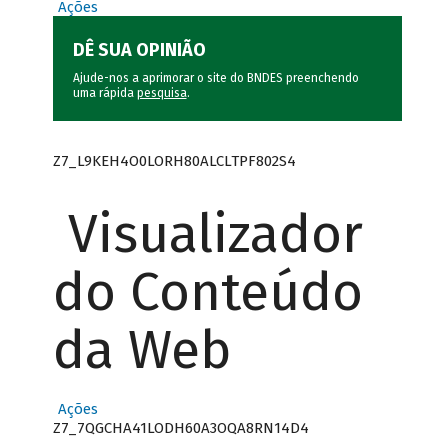
Ações
DÊ SUA OPINIÃO
Ajude-nos a aprimorar o site do BNDES preenchendo
uma rápida
pesquisa
.
Z7_L9KEH4O0LORH80ALCLTPF802S4
Visualizador
do Conteúdo
da Web
Ações
Z7_7QGCHA41LODH60A3OQA8RN14D4