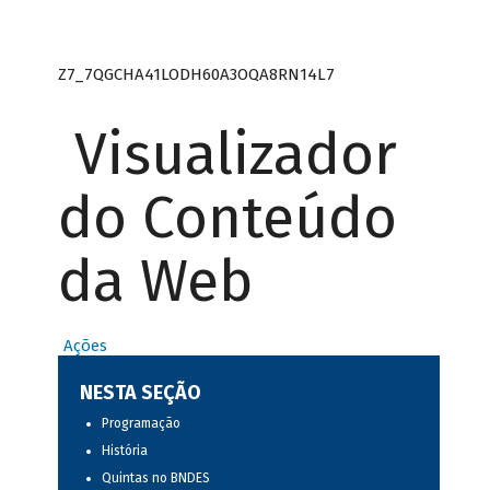
Z7_7QGCHA41LODH60A3OQA8RN14L7
Visualizador
do Conteúdo
da Web
Ações
NESTA SEÇÃO
Programação
História
Quintas no BNDES