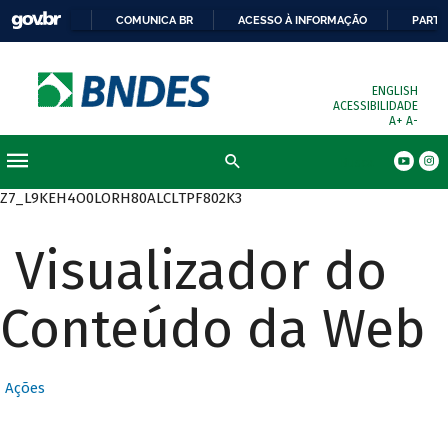
COMUNICA BR
ACESSO À INFORMAÇÃO
PARTI
ENGLISH
ACESSIBILIDADE
A+
A-
Busca
Z7_L9KEH4O0LORH80ALCLTPF802K3
Visualizador do
Conteúdo da Web
Ações