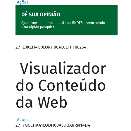
Ações
DÊ SUA OPINIÃO
Ajude-nos a aprimorar o site do BNDES preenchendo
uma rápida
pesquisa
.
Z7_L9KEH4O0LORH80ALCLTPF802S4
Visualizador
do Conteúdo
da Web
Ações
Z7_7QGCHA41LODH60A3OQA8RN14D4