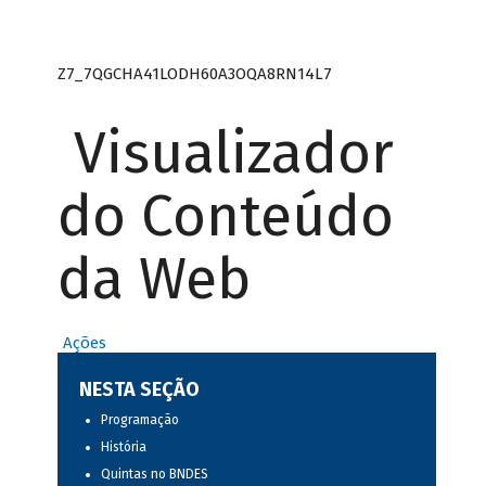
Z7_7QGCHA41LODH60A3OQA8RN14L7
Visualizador
do Conteúdo
da Web
Ações
NESTA SEÇÃO
Programação
História
Quintas no BNDES