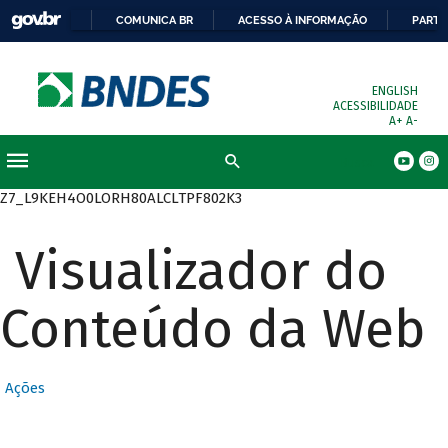
COMUNICA BR
ACESSO À INFORMAÇÃO
PARTI
ENGLISH
ACESSIBILIDADE
A+
A-
Busca
Z7_L9KEH4O0LORH80ALCLTPF802K3
Visualizador do
Conteúdo da Web
Ações