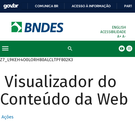
COMUNICA BR
ACESSO À INFORMAÇÃO
PARTI
ENGLISH
ACESSIBILIDADE
A+
A-
Busca
Z7_L9KEH4O0LORH80ALCLTPF802K3
Visualizador do
Conteúdo da Web
Ações