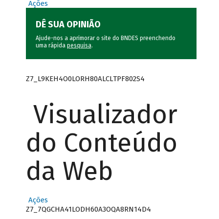
Ações
DÊ SUA OPINIÃO
Ajude-nos a aprimorar o site do BNDES preenchendo
uma rápida
pesquisa
.
Z7_L9KEH4O0LORH80ALCLTPF802S4
Visualizador
do Conteúdo
da Web
Ações
Z7_7QGCHA41LODH60A3OQA8RN14D4