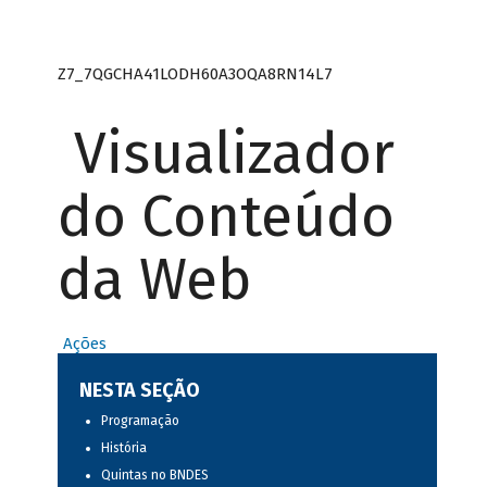
Z7_7QGCHA41LODH60A3OQA8RN14L7
Visualizador
do Conteúdo
da Web
Ações
NESTA SEÇÃO
Programação
História
Quintas no BNDES