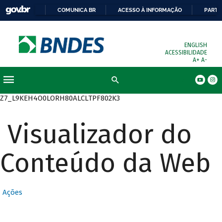
COMUNICA BR
ACESSO À INFORMAÇÃO
PARTI
ENGLISH
ACESSIBILIDADE
A+
A-
Busca
Z7_L9KEH4O0LORH80ALCLTPF802K3
Visualizador do
Conteúdo da Web
Ações