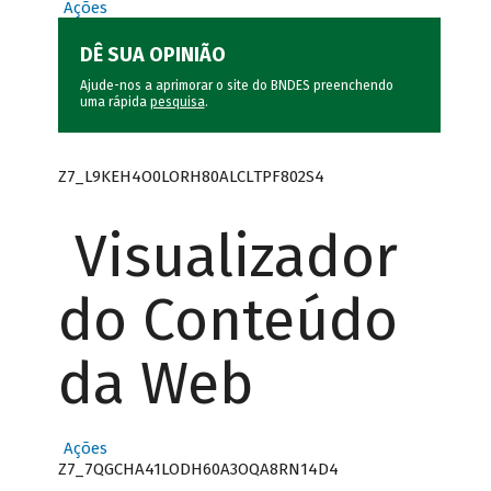
Ações
DÊ SUA OPINIÃO
Ajude-nos a aprimorar o site do BNDES preenchendo
uma rápida
pesquisa
.
Z7_L9KEH4O0LORH80ALCLTPF802S4
Visualizador
do Conteúdo
da Web
Ações
Z7_7QGCHA41LODH60A3OQA8RN14D4