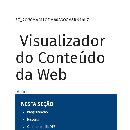
Z7_7QGCHA41LODH60A3OQA8RN14L7
Visualizador
do Conteúdo
da Web
Ações
NESTA SEÇÃO
Programação
História
Quintas no BNDES