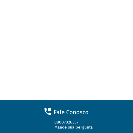
Fale Conosco
08007026337
Mande sua pergunta