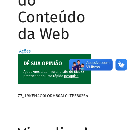
do
Conteúdo
da Web
Ações
DÊ SUA OPINIÃO
Ajude-nos a aprimorar o site do BNDES
preenchendo uma rápida
pesquisa
.
Z7_L9KEH4O0LORH80ALCLTPF802S4