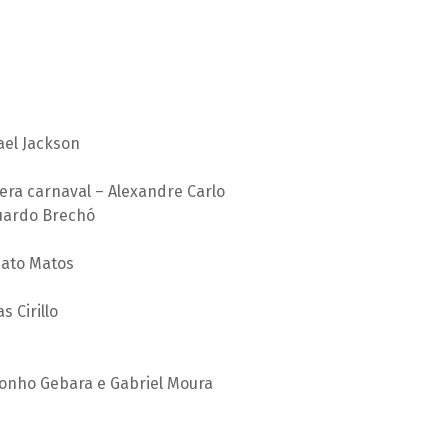
ael Jackson
ra carnaval – Alexandre Carlo
duardo Brechó
nato Matos
 Cirillo
Tonho Gebara e Gabriel Moura