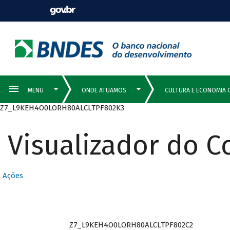
Z7_L9KEH4O0LORH80ALCLTPF802K3
Visualizador do 
Ações
Z7_L9KEH4O0LORH80ALCLTPF802C2