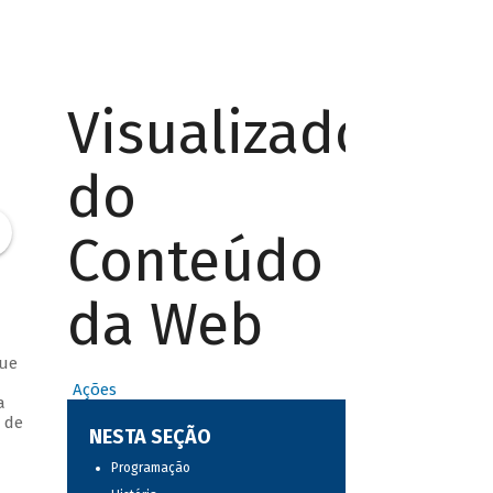
Visualizador
do
Conteúdo
da Web
que
Ações
a
 de
NESTA SEÇÃO
Programação