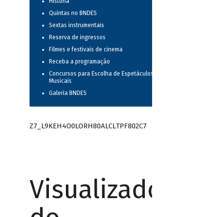
História
Quintas no BNDES
Sextas instrumentais
Reserva de ingressos
Filmes e festivais de cinema
Receba a programação
Concursos para Escolha de Espetáculos
Musicais
Galeria BNDES
Z7_L9KEH4O0LORH80ALCLTPF802C7
Visualizador