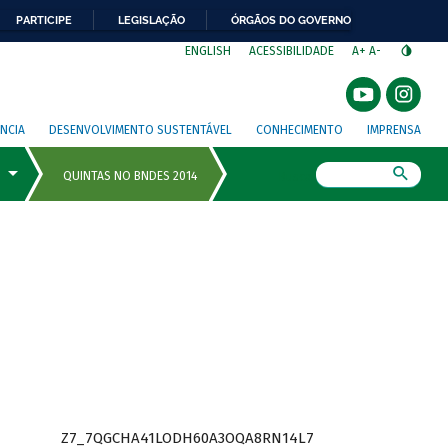
PARTICIPE
LEGISLAÇÃO
ÓRGÃOS DO GOVERNO
⁣
ENGLISH
ACESSIBILIDADE
A+
A-
NCIA
DESENVOLVIMENTO SUSTENTÁVEL
CONHECIMENTO
IMPRENSA
Busca
Z7_7QGCHA41LODH60A3OQA8RN14L7