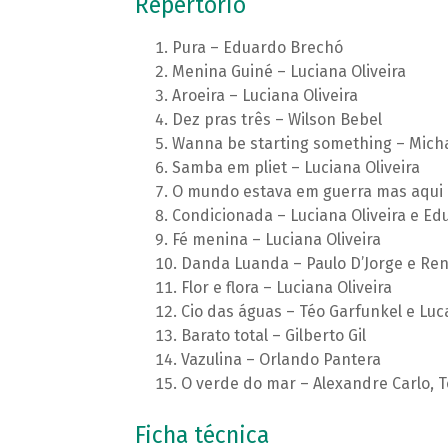
Repertório
Pura – Eduardo Brechó
Menina Guiné – Luciana Oliveira
Aroeira – Luciana Oliveira
Dez pras três – Wilson Bebel
Wanna be starting something – Mich
Samba em pliet – Luciana Oliveira
O mundo estava em guerra mas aqui e
Condicionada – Luciana Oliveira e E
Fé menina – Luciana Oliveira
Danda Luanda – Paulo D’Jorge e Re
Flor e flora – Luciana Oliveira
Cio das águas – Téo Garfunkel e Lucas
Barato total – Gilberto Gil
Vazulina – Orlando Pantera
O verde do mar – Alexandre Carlo, 
Ficha técnica