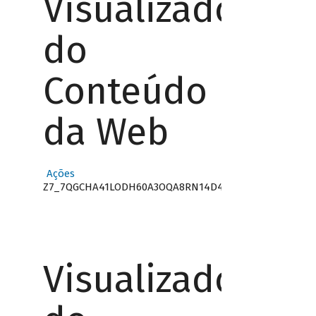
Visualizador
do
Conteúdo
da Web
Ações
Z7_7QGCHA41LODH60A3OQA8RN14D4
Visualizador