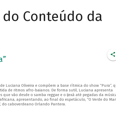
r do Conteúdo da
a”
 de Luciana Oliveira e compõem a base rítmica do show “Pura”, 
ida de ritmos afro-baianos. De forma sutil, Luciana apresenta
ões que vão desde o samba reggae e o ijexá até pegadas da músic
africana, apresentando, ao final do espetáculo, “O Verde do Mar
”, do caboverdeano Orlando Pantera.