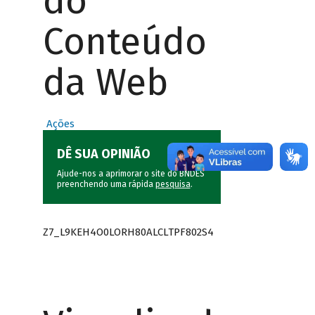
do
Conteúdo
da Web
Ações
DÊ SUA OPINIÃO
Ajude-nos a aprimorar o site do BNDES
preenchendo uma rápida
pesquisa
.
Z7_L9KEH4O0LORH80ALCLTPF802S4