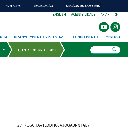
PARTICIPE
LEGISLAÇÃO
ÓRGÃOS DO GOVERNO
⁣
ENGLISH
ACESSIBILIDADE
A+
A-
NCIA
DESENVOLVIMENTO SUSTENTÁVEL
CONHECIMENTO
IMPRENSA
Busca
Z7_7QGCHA41LODH60A3OQA8RN14L7