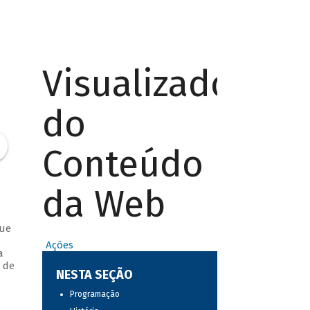
Visualizador
do
Conteúdo
da Web
que
Ações
a
 de
NESTA SEÇÃO
Programação