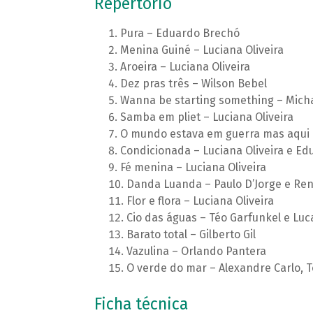
Repertório
Pura – Eduardo Brechó
Menina Guiné – Luciana Oliveira
Aroeira – Luciana Oliveira
Dez pras três – Wilson Bebel
Wanna be starting something – Mich
Samba em pliet – Luciana Oliveira
O mundo estava em guerra mas aqui e
Condicionada – Luciana Oliveira e E
Fé menina – Luciana Oliveira
Danda Luanda – Paulo D’Jorge e Re
Flor e flora – Luciana Oliveira
Cio das águas – Téo Garfunkel e Lucas
Barato total – Gilberto Gil
Vazulina – Orlando Pantera
O verde do mar – Alexandre Carlo, 
Ficha técnica