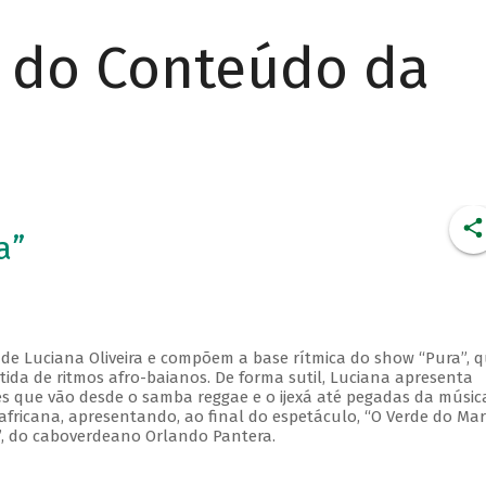
r do Conteúdo da
a”
 de Luciana Oliveira e compõem a base rítmica do show “Pura”, 
ida de ritmos afro-baianos. De forma sutil, Luciana apresenta
ões que vão desde o samba reggae e o ijexá até pegadas da músic
africana, apresentando, ao final do espetáculo, “O Verde do Mar
”, do caboverdeano Orlando Pantera.