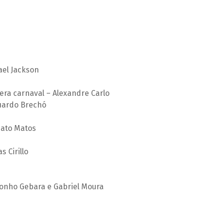
ael Jackson
ra carnaval – Alexandre Carlo
duardo Brechó
nato Matos
 Cirillo
Tonho Gebara e Gabriel Moura