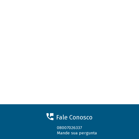
Fale Conosco
08007026337
Mande sua pergunta