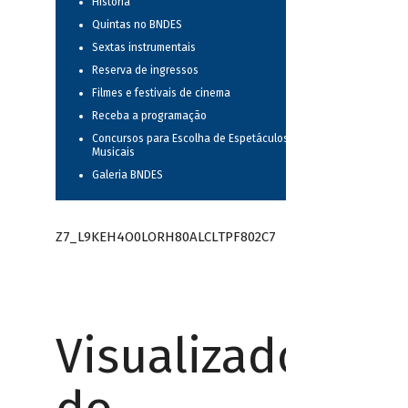
História
Quintas no BNDES
Sextas instrumentais
Reserva de ingressos
Filmes e festivais de cinema
Receba a programação
Concursos para Escolha de Espetáculos
Musicais
Galeria BNDES
Z7_L9KEH4O0LORH80ALCLTPF802C7
Visualizador