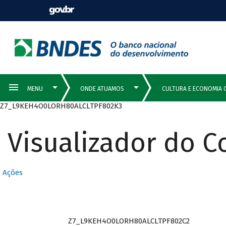
Z7_L9KEH4O0LORH80ALCLTPF802K3
Visualizador do 
Ações
Z7_L9KEH4O0LORH80ALCLTPF802C2