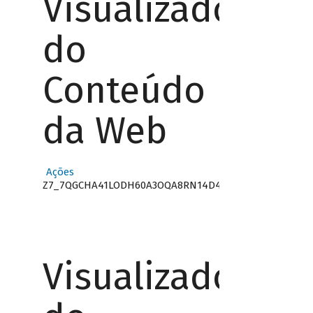
Visualizador
do
Conteúdo
da Web
Ações
Z7_7QGCHA41LODH60A3OQA8RN14D4
Visualizador