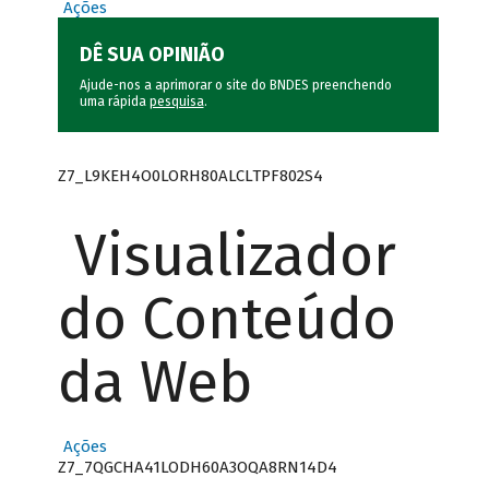
Ações
DÊ SUA OPINIÃO
Ajude-nos a aprimorar o site do BNDES preenchendo
uma rápida
pesquisa
.
Z7_L9KEH4O0LORH80ALCLTPF802S4
Visualizador
do Conteúdo
da Web
Ações
Z7_7QGCHA41LODH60A3OQA8RN14D4