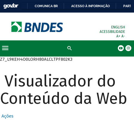
COMUNICA BR
ACESSO À INFORMAÇÃO
PARTI
ENGLISH
ACESSIBILIDADE
A+
A-
Busca
Z7_L9KEH4O0LORH80ALCLTPF802K3
Visualizador do
Conteúdo da Web
Ações