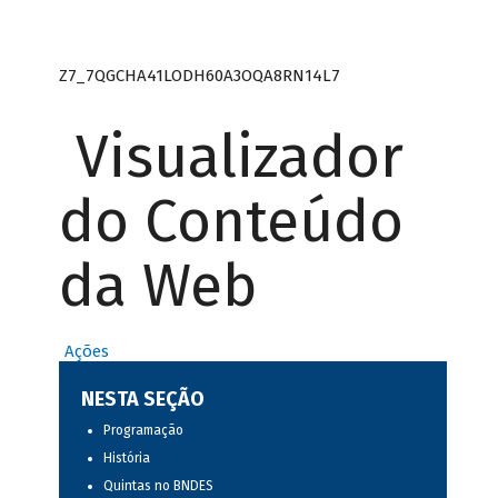
Z7_7QGCHA41LODH60A3OQA8RN14L7
Visualizador
do Conteúdo
da Web
Ações
NESTA SEÇÃO
Programação
História
Quintas no BNDES