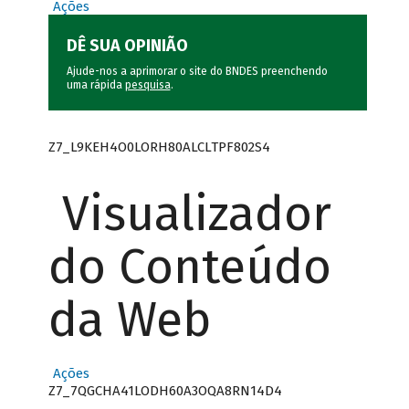
Ações
DÊ SUA OPINIÃO
Ajude-nos a aprimorar o site do BNDES preenchendo
uma rápida
pesquisa
.
Z7_L9KEH4O0LORH80ALCLTPF802S4
Visualizador
do Conteúdo
da Web
Ações
Z7_7QGCHA41LODH60A3OQA8RN14D4