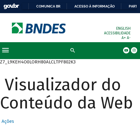
COMUNICA BR
ACESSO À INFORMAÇÃO
PARTI
ENGLISH
ACESSIBILIDADE
A+
A-
Busca
Z7_L9KEH4O0LORH80ALCLTPF802K3
Visualizador do
Conteúdo da Web
Ações