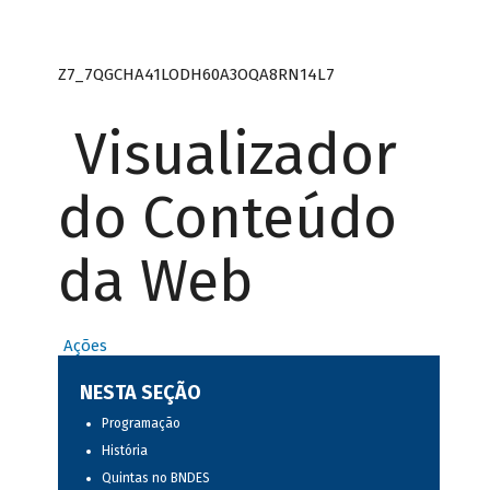
Z7_7QGCHA41LODH60A3OQA8RN14L7
Visualizador
do Conteúdo
da Web
Ações
NESTA SEÇÃO
Programação
História
Quintas no BNDES