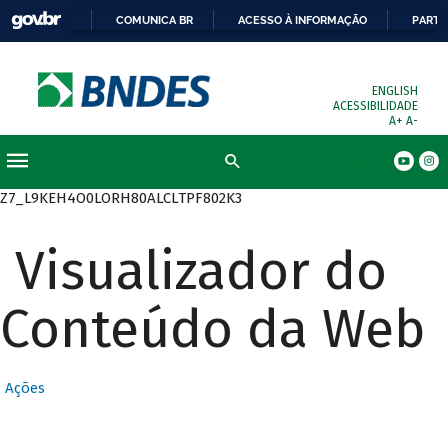
COMUNICA BR
ACESSO À INFORMAÇÃO
PARTI
ENGLISH
ACESSIBILIDADE
A+
A-
Busca
Z7_L9KEH4O0LORH80ALCLTPF802K3
Visualizador do
Conteúdo da Web
Ações