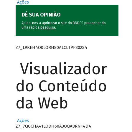
Ações
DÊ SUA OPINIÃO
Ajude-nos a aprimorar o site do BNDES preenchendo
uma rápida
pesquisa
.
Z7_L9KEH4O0LORH80ALCLTPF802S4
Visualizador
do Conteúdo
da Web
Ações
Z7_7QGCHA41LODH60A3OQA8RN14D4