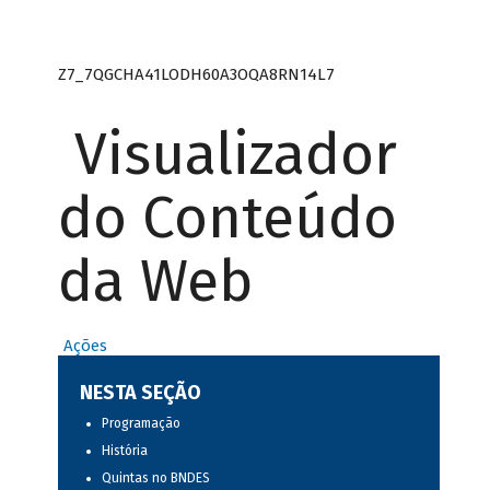
Z7_7QGCHA41LODH60A3OQA8RN14L7
Visualizador
do Conteúdo
da Web
Ações
NESTA SEÇÃO
Programação
História
Quintas no BNDES