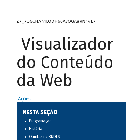
Z7_7QGCHA41LODH60A3OQA8RN14L7
Visualizador
do Conteúdo
da Web
Ações
NESTA SEÇÃO
Programação
História
Quintas no BNDES