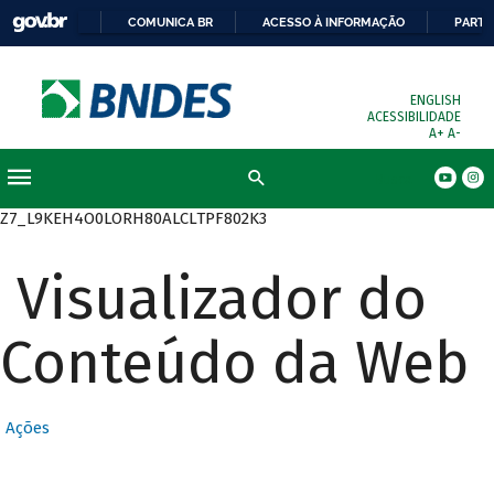
COMUNICA BR
ACESSO À INFORMAÇÃO
PARTI
ENGLISH
ACESSIBILIDADE
A+
A-
Busca
Z7_L9KEH4O0LORH80ALCLTPF802K3
Visualizador do
Conteúdo da Web
Ações