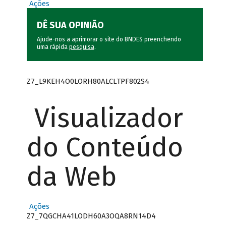
Ações
DÊ SUA OPINIÃO
Ajude-nos a aprimorar o site do BNDES preenchendo
uma rápida
pesquisa
.
Z7_L9KEH4O0LORH80ALCLTPF802S4
Visualizador
do Conteúdo
da Web
Ações
Z7_7QGCHA41LODH60A3OQA8RN14D4