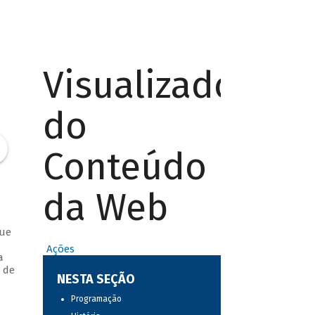
Visualizador
do
Conteúdo
da Web
que
Ações
a
 de
NESTA SEÇÃO
Programação