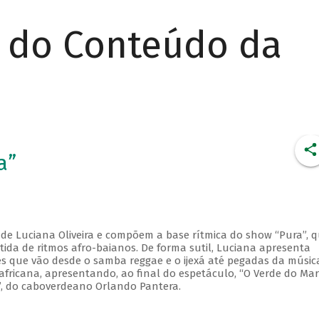
r do Conteúdo da
a”
 de Luciana Oliveira e compõem a base rítmica do show “Pura”, 
ida de ritmos afro-baianos. De forma sutil, Luciana apresenta
ões que vão desde o samba reggae e o ijexá até pegadas da músic
africana, apresentando, ao final do espetáculo, “O Verde do Mar
”, do caboverdeano Orlando Pantera.