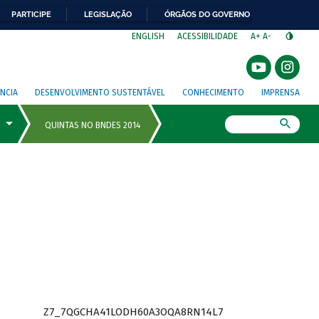
PARTICIPE
LEGISLAÇÃO
ÓRGÃOS DO GOVERNO
⁣
ENGLISH
ACESSIBILIDADE
A+
A-
NCIA
DESENVOLVIMENTO SUSTENTÁVEL
CONHECIMENTO
IMPRENSA
Busca
Z7_7QGCHA41LODH60A3OQA8RN14L7