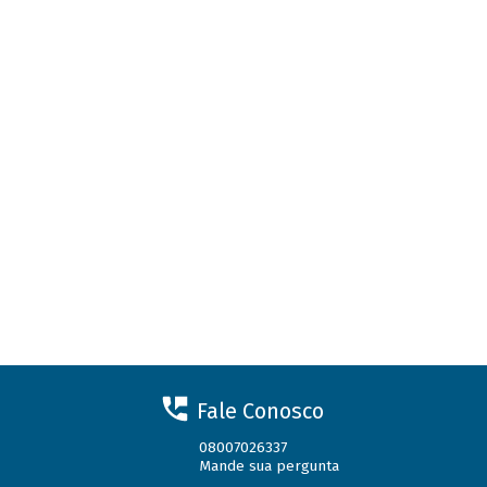
Fale Conosco
08007026337
Mande sua pergunta