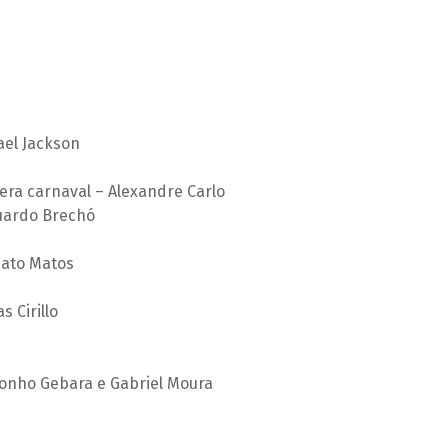
ael Jackson
ra carnaval – Alexandre Carlo
duardo Brechó
nato Matos
 Cirillo
Tonho Gebara e Gabriel Moura