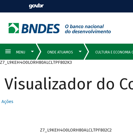
Z7_L9KEH4O0LORH80ALCLTPF802K3
Visualizador do 
Ações
Z7_L9KEH4O0LORH80ALCLTPF802C2