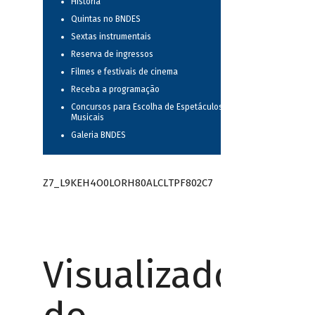
História
Quintas no BNDES
Sextas instrumentais
Reserva de ingressos
Filmes e festivais de cinema
Receba a programação
Concursos para Escolha de Espetáculos
Musicais
Galeria BNDES
Z7_L9KEH4O0LORH80ALCLTPF802C7
Visualizador