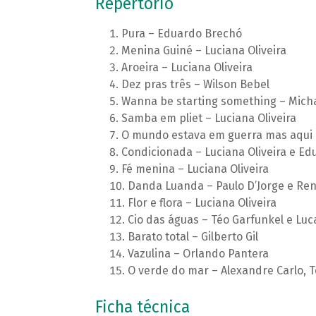
Repertório
Pura – Eduardo Brechó
Menina Guiné – Luciana Oliveira
Aroeira – Luciana Oliveira
Dez pras três – Wilson Bebel
Wanna be starting something – Mich
Samba em pliet – Luciana Oliveira
O mundo estava em guerra mas aqui e
Condicionada – Luciana Oliveira e E
Fé menina – Luciana Oliveira
Danda Luanda – Paulo D’Jorge e Re
Flor e flora – Luciana Oliveira
Cio das águas – Téo Garfunkel e Lucas
Barato total – Gilberto Gil
Vazulina – Orlando Pantera
O verde do mar – Alexandre Carlo, 
Ficha técnica