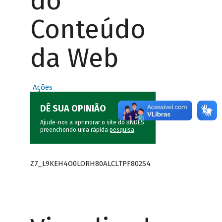
do
Conteúdo
da Web
Ações
DÊ SUA OPINIÃO
Ajude-nos a aprimorar o site do BNDES
preenchendo uma rápida
pesquisa
.
Z7_L9KEH4O0LORH80ALCLTPF802S4