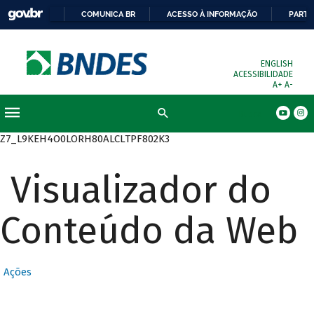
COMUNICA BR
ACESSO À INFORMAÇÃO
PARTI
ENGLISH
ACESSIBILIDADE
A+
A-
Busca
Z7_L9KEH4O0LORH80ALCLTPF802K3
Visualizador do
Conteúdo da Web
Ações