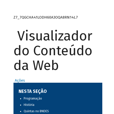
Z7_7QGCHA41LODH60A3OQA8RN14L7
Visualizador
do Conteúdo
da Web
Ações
NESTA SEÇÃO
Programação
História
Quintas no BNDES