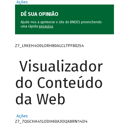
Ações
DÊ SUA OPINIÃO
Ajude-nos a aprimorar o site do BNDES preenchendo
uma rápida
pesquisa
.
Z7_L9KEH4O0LORH80ALCLTPF802S4
Visualizador
do Conteúdo
da Web
Ações
Z7_7QGCHA41LODH60A3OQA8RN14D4