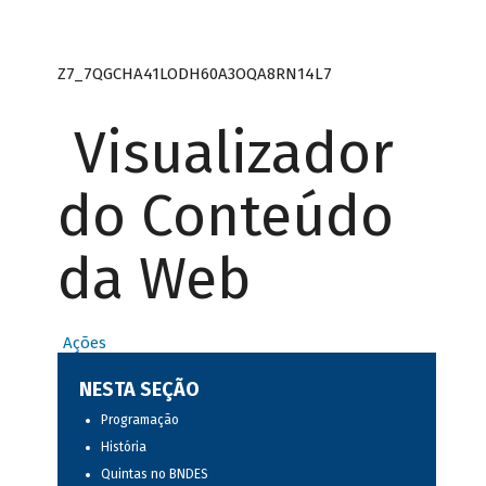
Z7_7QGCHA41LODH60A3OQA8RN14L7
Visualizador
do Conteúdo
da Web
Ações
NESTA SEÇÃO
Programação
História
Quintas no BNDES