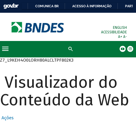
COMUNICA BR
ACESSO À INFORMAÇÃO
PARTI
ENGLISH
ACESSIBILIDADE
A+
A-
Busca
Z7_L9KEH4O0LORH80ALCLTPF802K3
Visualizador do
Conteúdo da Web
Ações