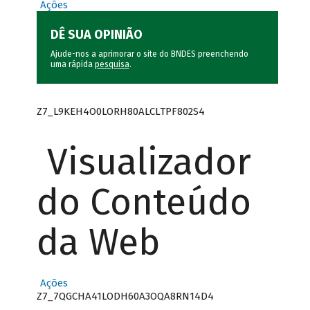
Ações
DÊ SUA OPINIÃO
Ajude-nos a aprimorar o site do BNDES preenchendo
uma rápida
pesquisa
.
Z7_L9KEH4O0LORH80ALCLTPF802S4
Visualizador
do Conteúdo
da Web
Ações
Z7_7QGCHA41LODH60A3OQA8RN14D4