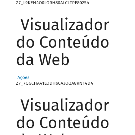
Z7_L9KEH4O0LORH80ALCLTPF802S4
Visualizador
do Conteúdo
da Web
Ações
Z7_7QGCHA41LODH60A3OQA8RN14D4
Visualizador
do Conteúdo