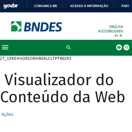
COMUNICA BR
ACESSO À INFORMAÇÃO
PARTI
ENGLISH
ACESSIBILIDADE
A+
A-
Busca
Z7_L9KEH4O0LORH80ALCLTPF802K3
Visualizador do
Conteúdo da Web
Ações