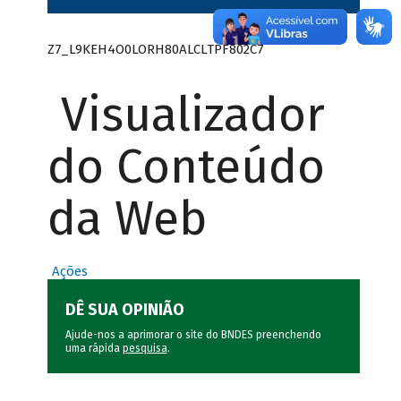
Z7_L9KEH4O0LORH80ALCLTPF802C7
Visualizador
do Conteúdo
da Web
Ações
DÊ SUA OPINIÃO
Ajude-nos a aprimorar o site do BNDES preenchendo
uma rápida
pesquisa
.