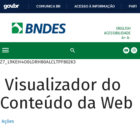
COMUNICA BR
ACESSO À INFORMAÇÃO
PARTI
ENGLISH
ACESSIBILIDADE
A+
A-
Busca
Z7_L9KEH4O0LORH80ALCLTPF802K3
Visualizador do
Conteúdo da Web
Ações