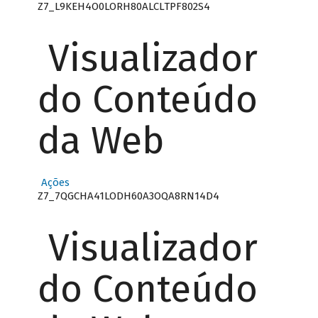
Z7_L9KEH4O0LORH80ALCLTPF802S4
Visualizador
do Conteúdo
da Web
Ações
Z7_7QGCHA41LODH60A3OQA8RN14D4
Visualizador
do Conteúdo