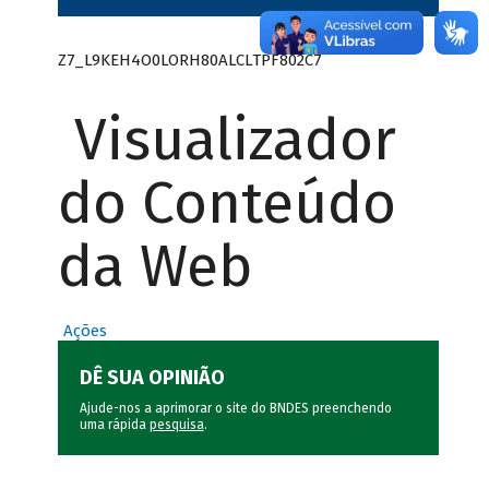
Z7_L9KEH4O0LORH80ALCLTPF802C7
Visualizador
do Conteúdo
da Web
Ações
DÊ SUA OPINIÃO
Ajude-nos a aprimorar o site do BNDES preenchendo
uma rápida
pesquisa
.