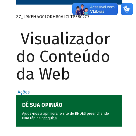
Z7_L9KEH4O0LORH80ALCLTPF802C7
Visualizador
do Conteúdo
da Web
Ações
DÊ SUA OPINIÃO
Ajude-nos a aprimorar o site do BNDES preenchendo
uma rápida
pesquisa
.