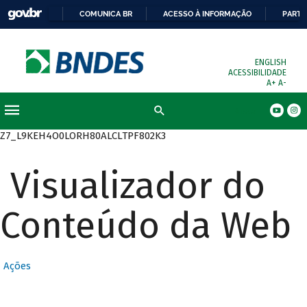
COMUNICA BR
ACESSO À INFORMAÇÃO
PARTI
ENGLISH
ACESSIBILIDADE
A+
A-
Busca
Z7_L9KEH4O0LORH80ALCLTPF802K3
Visualizador do
Conteúdo da Web
Ações