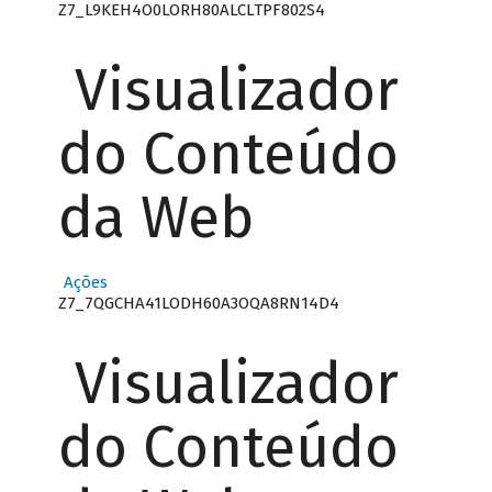
Z7_L9KEH4O0LORH80ALCLTPF802S4
Visualizador
do Conteúdo
da Web
Ações
Z7_7QGCHA41LODH60A3OQA8RN14D4
Visualizador
do Conteúdo