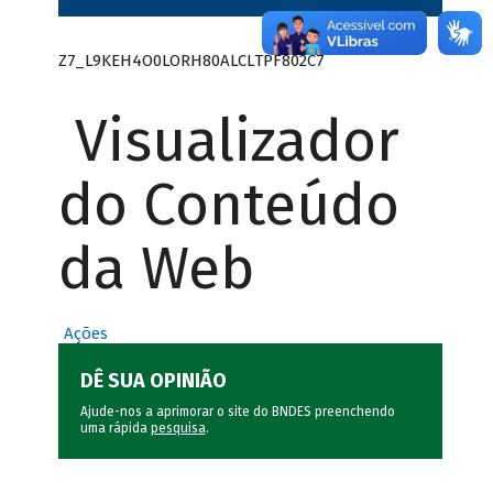
Z7_L9KEH4O0LORH80ALCLTPF802C7
Visualizador
do Conteúdo
da Web
Ações
DÊ SUA OPINIÃO
Ajude-nos a aprimorar o site do BNDES preenchendo
uma rápida
pesquisa
.