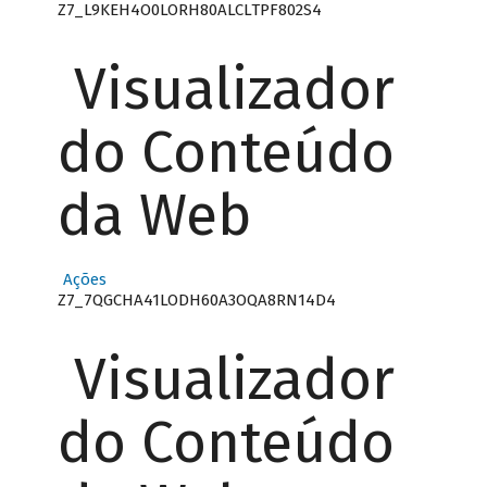
Z7_L9KEH4O0LORH80ALCLTPF802S4
Visualizador
do Conteúdo
da Web
Ações
Z7_7QGCHA41LODH60A3OQA8RN14D4
Visualizador
do Conteúdo