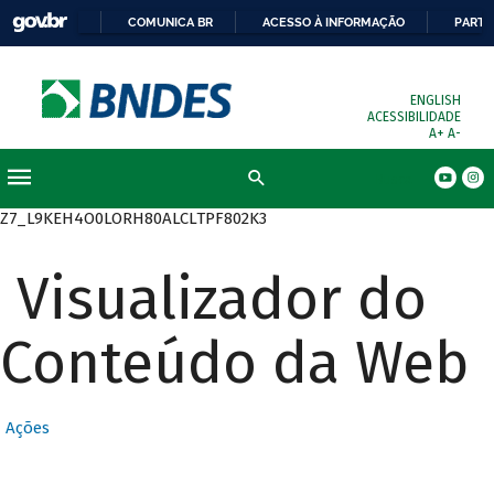
COMUNICA BR
ACESSO À INFORMAÇÃO
PARTI
ENGLISH
ACESSIBILIDADE
A+
A-
Busca
Z7_L9KEH4O0LORH80ALCLTPF802K3
Visualizador do
Conteúdo da Web
Ações