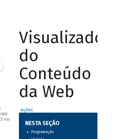
Visualizador
do
Conteúdo
da Web
s
Ações
rupo
13 no
NESTA SEÇÃO
Programação