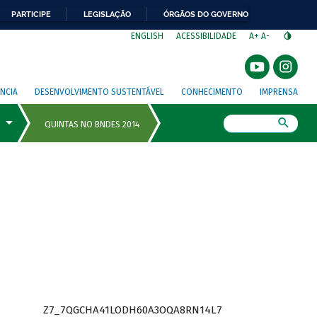
PARTICIPE
LEGISLAÇÃO
ÓRGÃOS DO GOVERNO
⁣
ENGLISH
ACESSIBILIDADE
A+
A-
NCIA
DESENVOLVIMENTO SUSTENTÁVEL
CONHECIMENTO
IMPRENSA
Busca
Z7_7QGCHA41LODH60A3OQA8RN14L7