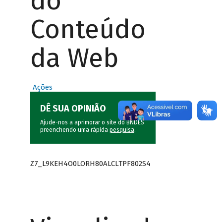
do
Conteúdo
da Web
Ações
DÊ SUA OPINIÃO
Ajude-nos a aprimorar o site do BNDES
preenchendo uma rápida
pesquisa
.
Z7_L9KEH4O0LORH80ALCLTPF802S4