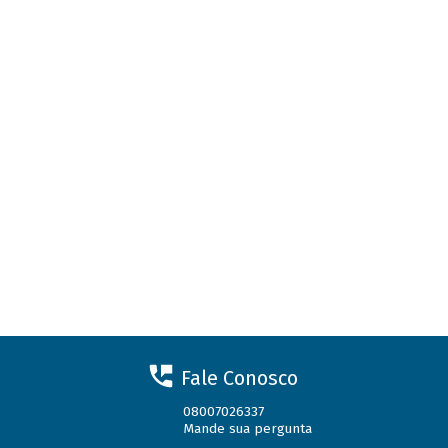
Fale Conosco
08007026337
Mande sua pergunta