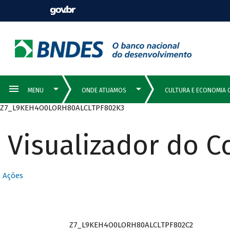
Z7_L9KEH4O0LORH80ALCLTPF802K3
Visualizador do 
Ações
Z7_L9KEH4O0LORH80ALCLTPF802C2