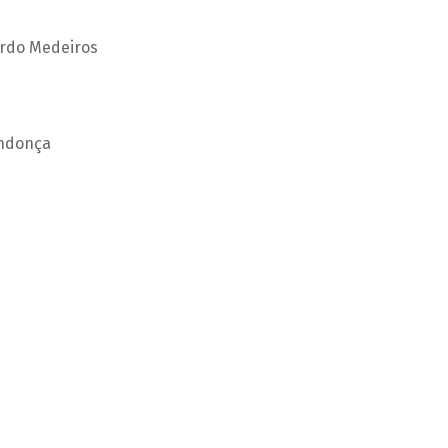
ardo Medeiros
endonça