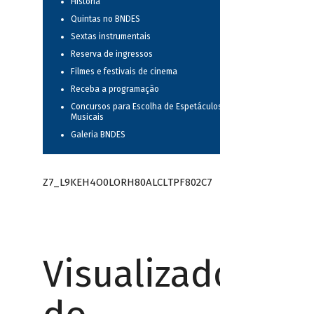
História
Quintas no BNDES
Sextas instrumentais
Reserva de ingressos
Filmes e festivais de cinema
Receba a programação
Concursos para Escolha de Espetáculos
Musicais
Galeria BNDES
Z7_L9KEH4O0LORH80ALCLTPF802C7
Visualizador