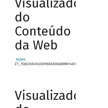
Visualizador
do
Conteúdo
da Web
Ações
Z7_7QGCHA41LODH60A3OQA8RN14D4
Visualizador