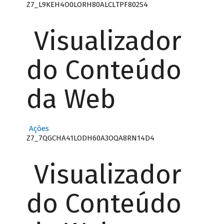
Z7_L9KEH4O0LORH80ALCLTPF802S4
Visualizador
do Conteúdo
da Web
Ações
Z7_7QGCHA41LODH60A3OQA8RN14D4
Visualizador
do Conteúdo