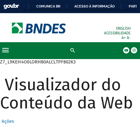
COMUNICA BR
ACESSO À INFORMAÇÃO
PARTI
ENGLISH
ACESSIBILIDADE
A+
A-
Busca
Z7_L9KEH4O0LORH80ALCLTPF802K3
Visualizador do
Conteúdo da Web
Ações