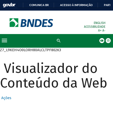
COMUNICA BR
ACESSO À INFORMAÇÃO
PARTI
ENGLISH
ACESSIBILIDADE
A+
A-
Busca
Z7_L9KEH4O0LORH80ALCLTPF802K3
Visualizador do
Conteúdo da Web
Ações