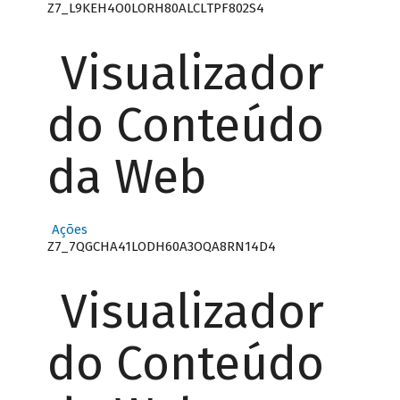
Z7_L9KEH4O0LORH80ALCLTPF802S4
Visualizador
do Conteúdo
da Web
Ações
Z7_7QGCHA41LODH60A3OQA8RN14D4
Visualizador
do Conteúdo