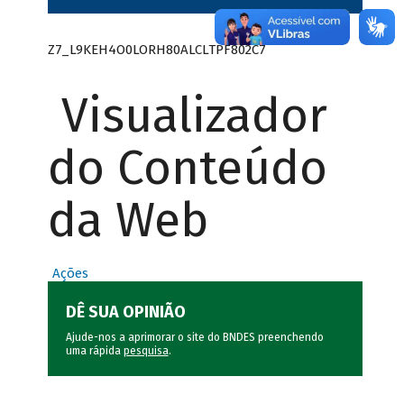
Z7_L9KEH4O0LORH80ALCLTPF802C7
Visualizador
do Conteúdo
da Web
Ações
DÊ SUA OPINIÃO
Ajude-nos a aprimorar o site do BNDES preenchendo
uma rápida
pesquisa
.