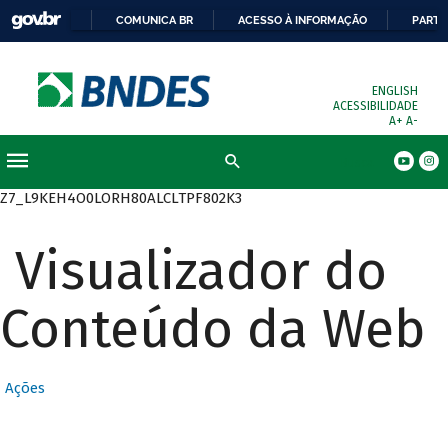
COMUNICA BR
ACESSO À INFORMAÇÃO
PARTI
ENGLISH
ACESSIBILIDADE
A+
A-
Busca
Z7_L9KEH4O0LORH80ALCLTPF802K3
Visualizador do
Conteúdo da Web
Ações