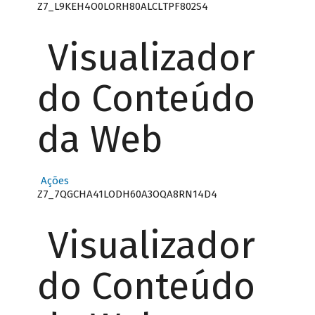
Z7_L9KEH4O0LORH80ALCLTPF802S4
Visualizador
do Conteúdo
da Web
Ações
Z7_7QGCHA41LODH60A3OQA8RN14D4
Visualizador
do Conteúdo