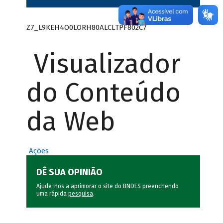
Z7_L9KEH4O0LORH80ALCLTPF802C7
Visualizador
do Conteúdo
da Web
Ações
DÊ SUA OPINIÃO
Ajude-nos a aprimorar o site do BNDES preenchendo
uma rápida
pesquisa
.