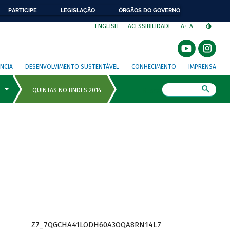
PARTICIPE
LEGISLAÇÃO
ÓRGÃOS DO GOVERNO
⁣
ENGLISH
ACESSIBILIDADE
A+
A-
NCIA
DESENVOLVIMENTO SUSTENTÁVEL
CONHECIMENTO
IMPRENSA
Busca
Z7_7QGCHA41LODH60A3OQA8RN14L7