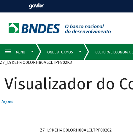
Z7_L9KEH4O0LORH80ALCLTPF802K3
Visualizador do 
Ações
Z7_L9KEH4O0LORH80ALCLTPF802C2