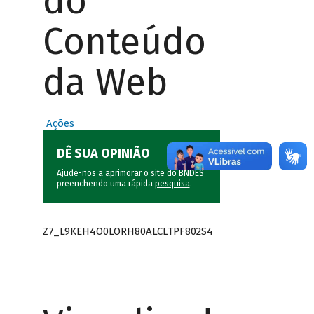
do
Conteúdo
da Web
Ações
DÊ SUA OPINIÃO
Ajude-nos a aprimorar o site do BNDES
preenchendo uma rápida
pesquisa
.
Z7_L9KEH4O0LORH80ALCLTPF802S4