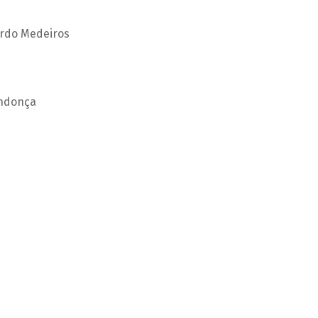
ardo Medeiros
endonça