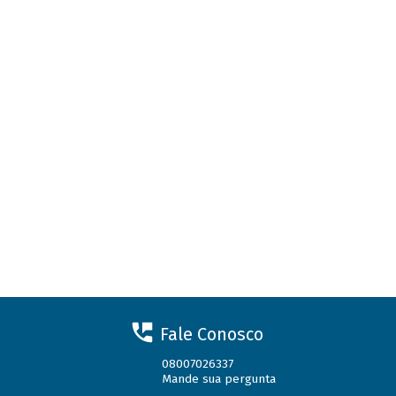
Fale Conosco
08007026337
Mande sua pergunta