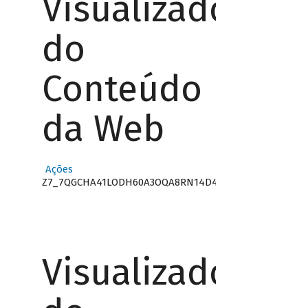
Visualizador
do
Conteúdo
da Web
Ações
Z7_7QGCHA41LODH60A3OQA8RN14D4
Visualizador