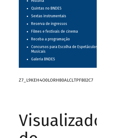
História
Quintas no BNDES
Sextas instrumentais
Reserva de ingressos
Filmes e festivais de cinema
Receba a programação
Concursos para Escolha de Espetáculos
Musicais
Galeria BNDES
Z7_L9KEH4O0LORH80ALCLTPF802C7
Visualizador