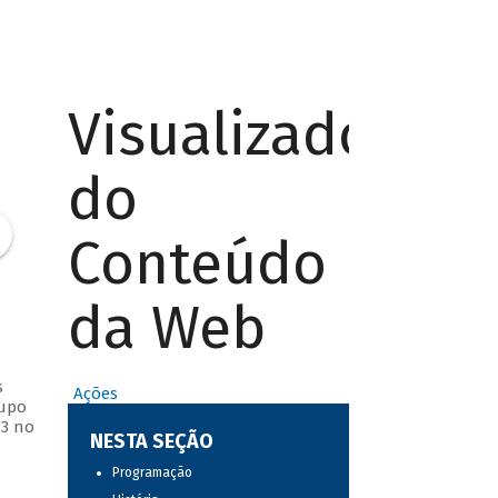
Visualizador
do
Conteúdo
da Web
s
Ações
rupo
13 no
NESTA SEÇÃO
Programação