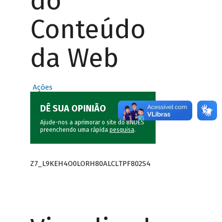
do
Conteúdo
da Web
Ações
DÊ SUA OPINIÃO
Ajude-nos a aprimorar o site do BNDES
preenchendo uma rápida
pesquisa
.
Z7_L9KEH4O0LORH80ALCLTPF802S4