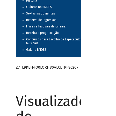
História
Quintas no BNDES
Sextas instrumentais
Reserva de ingressos
Filmes e festivais de cinema
Receba a programação
Concursos para Escolha de Espetáculos
Musicais
Galeria BNDES
Z7_L9KEH4O0LORH80ALCLTPF802C7
Visualizador