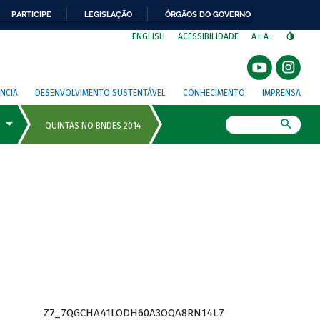
PARTICIPE
LEGISLAÇÃO
ÓRGÃOS DO GOVERNO
⁣
ENGLISH
ACESSIBILIDADE
A+
A-
NCIA
DESENVOLVIMENTO SUSTENTÁVEL
CONHECIMENTO
IMPRENSA
Busca
Z7_7QGCHA41LODH60A3OQA8RN14L7