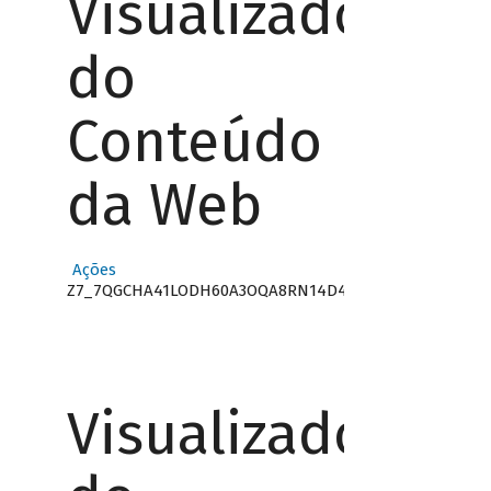
Visualizador
do
Conteúdo
da Web
Ações
Z7_7QGCHA41LODH60A3OQA8RN14D4
Visualizador