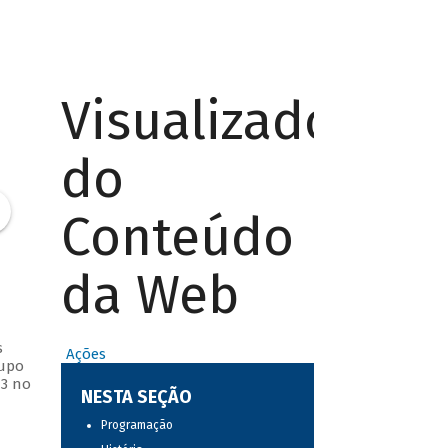
Visualizador
do
Conteúdo
da Web
s
Ações
rupo
13 no
NESTA SEÇÃO
Programação