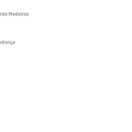
ardo Medeiros
endonça