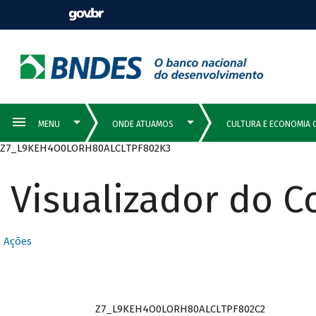
Z7_L9KEH4O0LORH80ALCLTPF802K3
Visualizador do 
Ações
Z7_L9KEH4O0LORH80ALCLTPF802C2