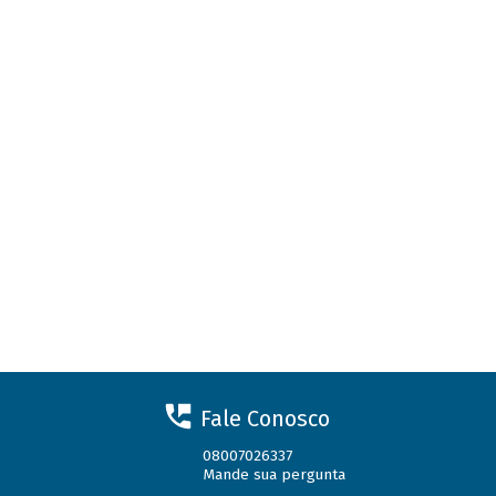
Fale Conosco
08007026337
Mande sua pergunta