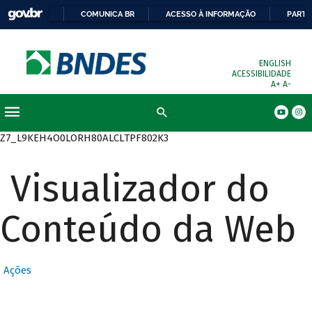
COMUNICA BR
ACESSO À INFORMAÇÃO
PARTI
ENGLISH
ACESSIBILIDADE
A+
A-
Busca
Z7_L9KEH4O0LORH80ALCLTPF802K3
Visualizador do
Conteúdo da Web
Ações