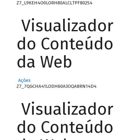
Z7_L9KEH4O0LORH80ALCLTPF802S4
Visualizador
do Conteúdo
da Web
Ações
Z7_7QGCHA41LODH60A3OQA8RN14D4
Visualizador
do Conteúdo