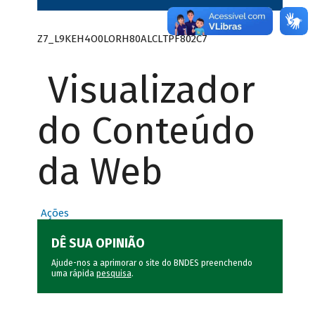
Z7_L9KEH4O0LORH80ALCLTPF802C7
Visualizador
do Conteúdo
da Web
Ações
DÊ SUA OPINIÃO
Ajude-nos a aprimorar o site do BNDES preenchendo
uma rápida
pesquisa
.