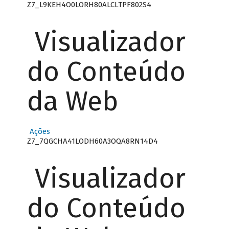
Z7_L9KEH4O0LORH80ALCLTPF802S4
Visualizador
do Conteúdo
da Web
Ações
Z7_7QGCHA41LODH60A3OQA8RN14D4
Visualizador
do Conteúdo