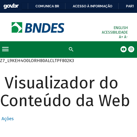
COMUNICA BR
ACESSO À INFORMAÇÃO
PARTI
ENGLISH
ACESSIBILIDADE
A+
A-
Busca
Z7_L9KEH4O0LORH80ALCLTPF802K3
Visualizador do
Conteúdo da Web
Ações