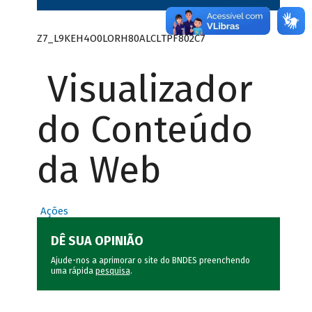
Z7_L9KEH4O0LORH80ALCLTPF802C7
Visualizador
do Conteúdo
da Web
Ações
DÊ SUA OPINIÃO
Ajude-nos a aprimorar o site do BNDES preenchendo
uma rápida
pesquisa
.