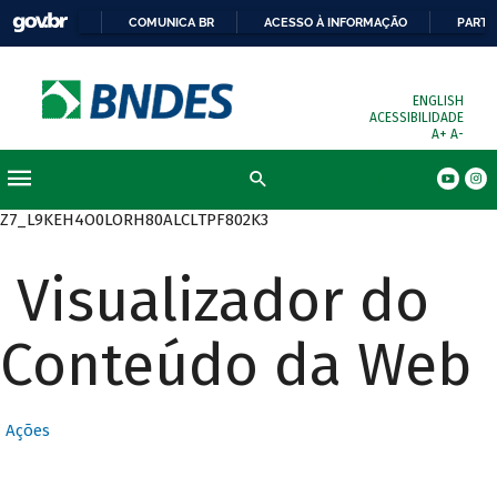
COMUNICA BR
ACESSO À INFORMAÇÃO
PARTI
ENGLISH
ACESSIBILIDADE
A+
A-
Busca
Z7_L9KEH4O0LORH80ALCLTPF802K3
Visualizador do
Conteúdo da Web
Ações