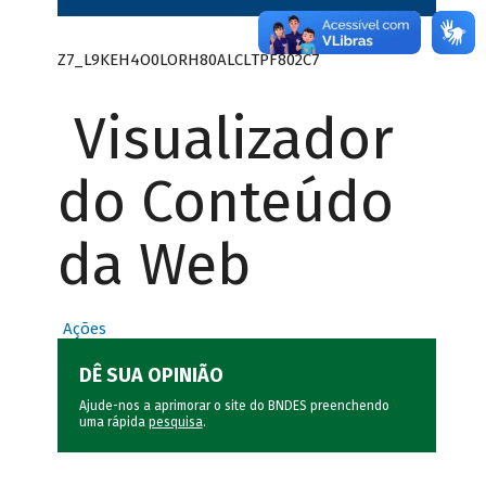
Z7_L9KEH4O0LORH80ALCLTPF802C7
Visualizador
do Conteúdo
da Web
Ações
DÊ SUA OPINIÃO
Ajude-nos a aprimorar o site do BNDES preenchendo
uma rápida
pesquisa
.