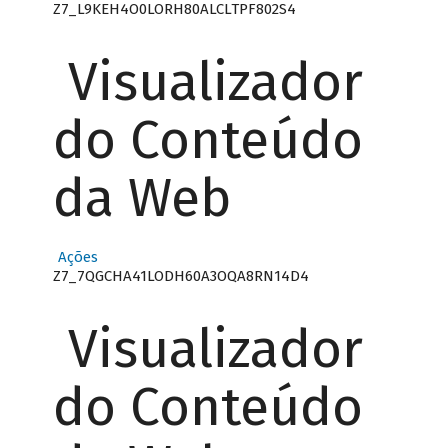
Z7_L9KEH4O0LORH80ALCLTPF802S4
Visualizador
do Conteúdo
da Web
Ações
Z7_7QGCHA41LODH60A3OQA8RN14D4
Visualizador
do Conteúdo