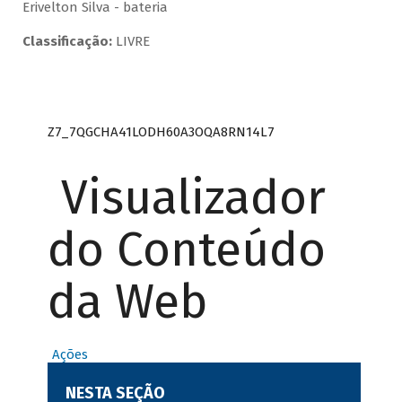
Erivelton Silva - bateria
Classificação:
LIVRE
Z7_7QGCHA41LODH60A3OQA8RN14L7
Visualizador
do Conteúdo
da Web
Ações
NESTA SEÇÃO