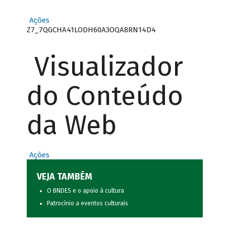
Ações
Z7_7QGCHA41LODH60A3OQA8RN14D4
Visualizador
do Conteúdo
da Web
Ações
VEJA TAMBÉM
O BNDES e o apoio à cultura
Patrocínio a eventos culturais