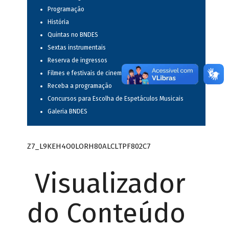
Programação
História
Quintas no BNDES
Sextas instrumentais
Reserva de ingressos
Filmes e festivais de cinema
Receba a programação
Concursos para Escolha de Espetáculos Musicais
Galeria BNDES
Z7_L9KEH4O0LORH80ALCLTPF802C7
Visualizador
do Conteúdo