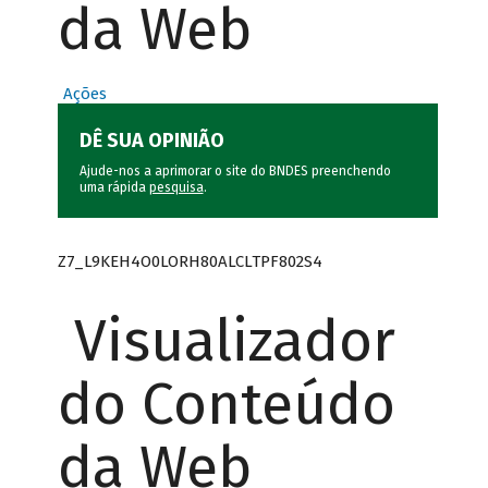
da Web
Ações
DÊ SUA OPINIÃO
Ajude-nos a aprimorar o site do BNDES preenchendo
uma rápida
pesquisa
.
Z7_L9KEH4O0LORH80ALCLTPF802S4
Visualizador
do Conteúdo
da Web