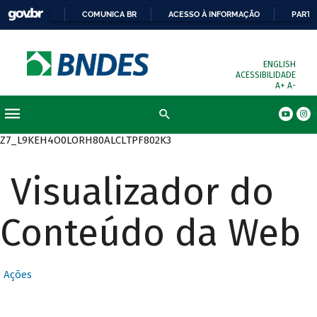
COMUNICA BR
ACESSO À INFORMAÇÃO
PARTI
ENGLISH
ACESSIBILIDADE
A+
A-
Busca
Z7_L9KEH4O0LORH80ALCLTPF802K3
Visualizador do
Conteúdo da Web
Ações