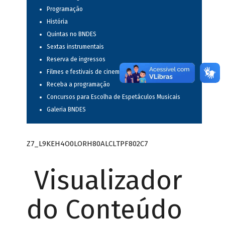
Programação
História
Quintas no BNDES
Sextas instrumentais
Reserva de ingressos
Filmes e festivais de cinema
Receba a programação
Concursos para Escolha de Espetáculos Musicais
Galeria BNDES
Z7_L9KEH4O0LORH80ALCLTPF802C7
Visualizador
do Conteúdo