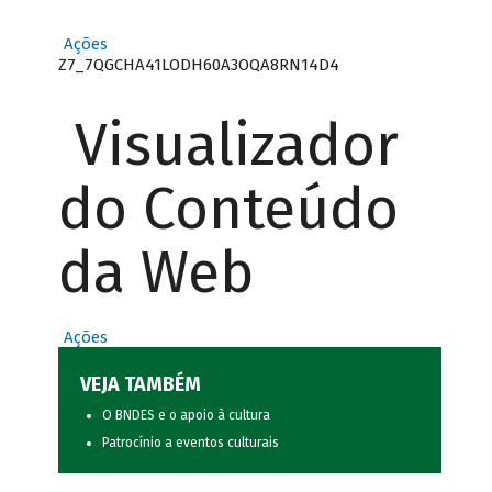
Ações
Z7_7QGCHA41LODH60A3OQA8RN14D4
Visualizador
do Conteúdo
da Web
Ações
VEJA TAMBÉM
O BNDES e o apoio à cultura
Patrocínio a eventos culturais