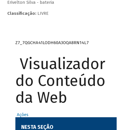
Erivelton Silva - bateria
Classificação:
LIVRE
Z7_7QGCHA41LODH60A3OQA8RN14L7
Visualizador
do Conteúdo
da Web
Ações
NESTA SEÇÃO