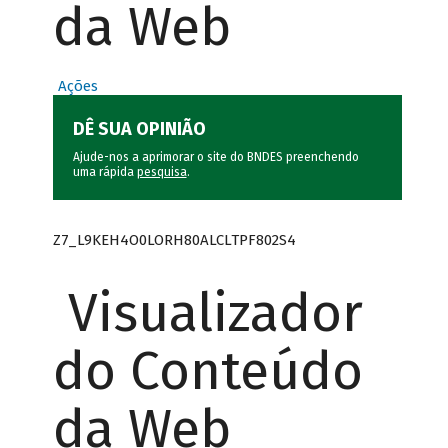
da Web
Ações
DÊ SUA OPINIÃO
Ajude-nos a aprimorar o site do BNDES preenchendo
uma rápida
pesquisa
.
Z7_L9KEH4O0LORH80ALCLTPF802S4
Visualizador
do Conteúdo
da Web