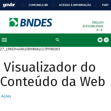
COMUNICA BR
ACESSO À INFORMAÇÃO
PARTI
ENGLISH
ACESSIBILIDADE
A+
A-
Busca
Z7_L9KEH4O0LORH80ALCLTPF802K3
Visualizador do
Conteúdo da Web
Ações