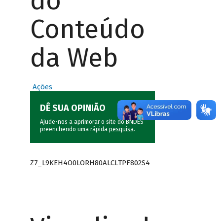
do
Conteúdo
da Web
Ações
DÊ SUA OPINIÃO
Ajude-nos a aprimorar o site do BNDES
preenchendo uma rápida
pesquisa
.
Z7_L9KEH4O0LORH80ALCLTPF802S4