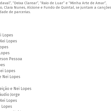
aval”, “Deixa Clarear”, “Raio de Luar” e “Minha Arte de Amar”,
o, Clara Nunes, Alcione e Fundo de Quintal, se juntam a cançõe
dade de parcerias.
ei Lopes
 Nei Lopes
Lopes
 Lopes
erson Pessoa
pes
Nei Lopes
e Nei Lopes
eição e Nei Lopes
áudio Jorge
Nei Lopes
i Lopes