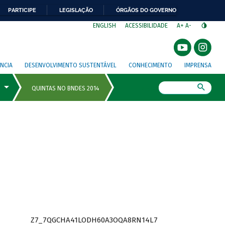
PARTICIPE
LEGISLAÇÃO
ÓRGÃOS DO GOVERNO
⁣
ENGLISH
ACESSIBILIDADE
A+
A-
NCIA
DESENVOLVIMENTO SUSTENTÁVEL
CONHECIMENTO
IMPRENSA
Busca
Z7_7QGCHA41LODH60A3OQA8RN14L7