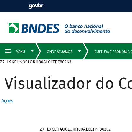
Z7_L9KEH4O0LORH80ALCLTPF802K3
Visualizador do 
Ações
Z7_L9KEH4O0LORH80ALCLTPF802C2