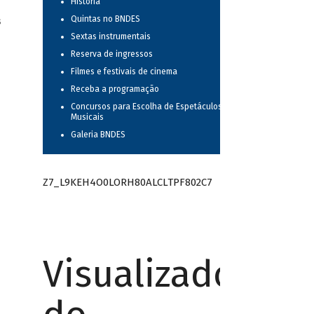
História
Quintas no BNDES
s
Sextas instrumentais
Reserva de ingressos
Filmes e festivais de cinema
Receba a programação
Concursos para Escolha de Espetáculos
Musicais
Galeria BNDES
Z7_L9KEH4O0LORH80ALCLTPF802C7
Visualizador