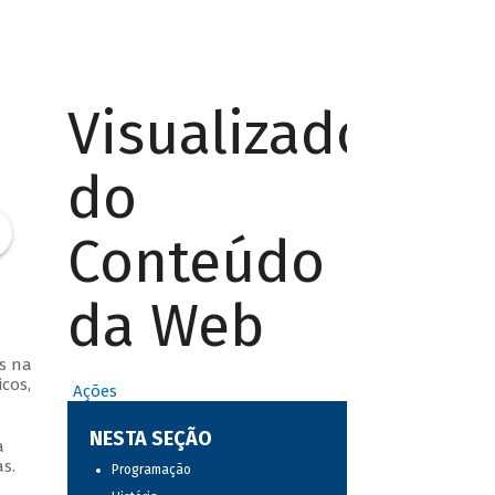
Visualizador
do
Conteúdo
da Web
s na
cos,
Ações
NESTA SEÇÃO
a
s.
Programação