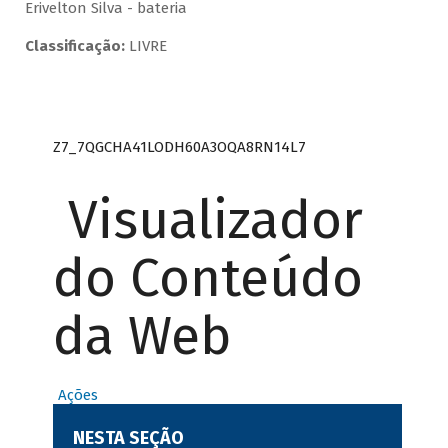
Erivelton Silva - bateria
Classificação:
LIVRE
Z7_7QGCHA41LODH60A3OQA8RN14L7
Visualizador
do Conteúdo
da Web
Ações
NESTA SEÇÃO