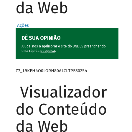
da Web
Ações
DÊ SUA OPINIÃO
Ajude-nos a aprimorar o site do BNDES preenchendo
uma rápida
pesquisa
.
Z7_L9KEH4O0LORH80ALCLTPF802S4
Visualizador
do Conteúdo
da Web