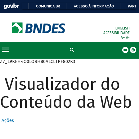
COMUNICA BR
ACESSO À INFORMAÇÃO
PARTI
ENGLISH
ACESSIBILIDADE
A+
A-
Busca
Z7_L9KEH4O0LORH80ALCLTPF802K3
Visualizador do
Conteúdo da Web
Ações