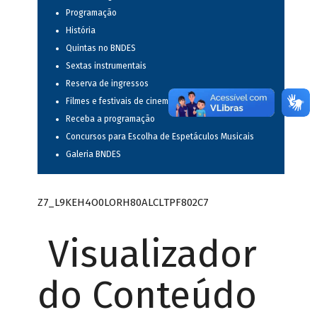
Programação
História
Quintas no BNDES
Sextas instrumentais
Reserva de ingressos
Filmes e festivais de cinema
Receba a programação
Concursos para Escolha de Espetáculos Musicais
Galeria BNDES
Z7_L9KEH4O0LORH80ALCLTPF802C7
Visualizador
do Conteúdo