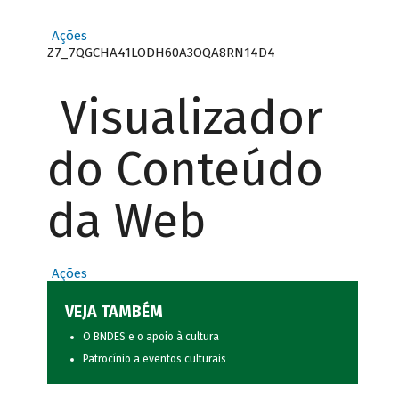
Ações
Z7_7QGCHA41LODH60A3OQA8RN14D4
Visualizador
do Conteúdo
da Web
Ações
VEJA TAMBÉM
O BNDES e o apoio à cultura
Patrocínio a eventos culturais