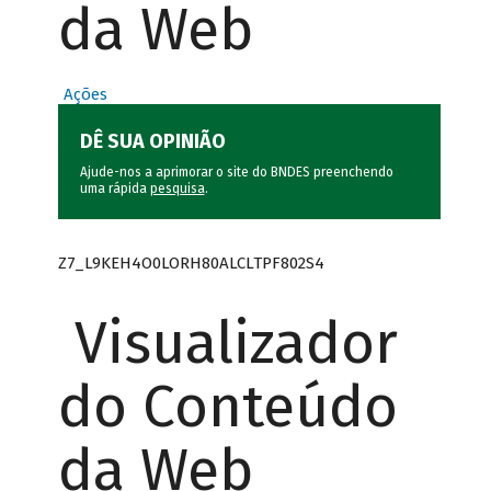
da Web
Ações
DÊ SUA OPINIÃO
Ajude-nos a aprimorar o site do BNDES preenchendo
uma rápida
pesquisa
.
Z7_L9KEH4O0LORH80ALCLTPF802S4
Visualizador
do Conteúdo
da Web