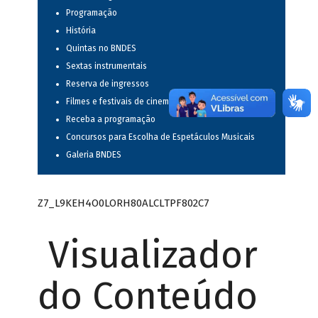
Programação
História
Quintas no BNDES
Sextas instrumentais
Reserva de ingressos
Filmes e festivais de cinema
Receba a programação
Concursos para Escolha de Espetáculos Musicais
Galeria BNDES
Z7_L9KEH4O0LORH80ALCLTPF802C7
Visualizador
do Conteúdo