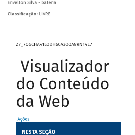
Erivelton Silva - bateria
Classificação:
LIVRE
Z7_7QGCHA41LODH60A3OQA8RN14L7
Visualizador
do Conteúdo
da Web
Ações
NESTA SEÇÃO