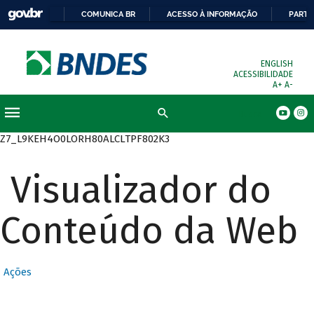
COMUNICA BR
ACESSO À INFORMAÇÃO
PARTI
ENGLISH
ACESSIBILIDADE
A+
A-
Busca
Z7_L9KEH4O0LORH80ALCLTPF802K3
Visualizador do
Conteúdo da Web
Ações