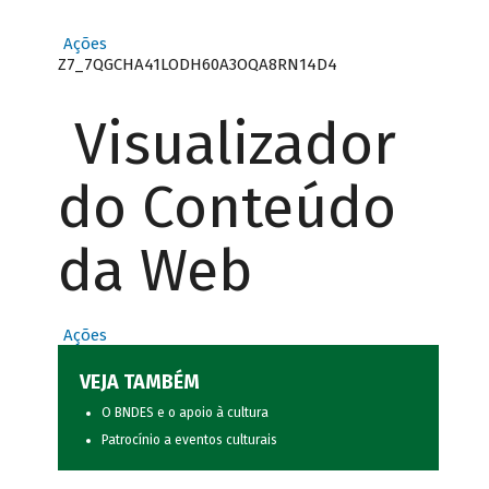
Ações
Z7_7QGCHA41LODH60A3OQA8RN14D4
Visualizador
do Conteúdo
da Web
Ações
VEJA TAMBÉM
O BNDES e o apoio à cultura
Patrocínio a eventos culturais