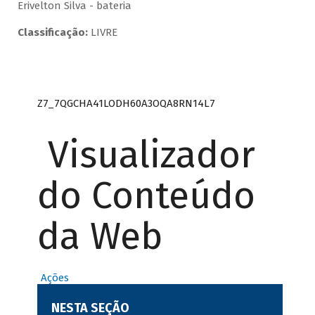
Erivelton Silva - bateria
Classificação:
LIVRE
Z7_7QGCHA41LODH60A3OQA8RN14L7
Visualizador
do Conteúdo
da Web
Ações
NESTA SEÇÃO