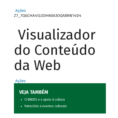
Ações
Z7_7QGCHA41LODH60A3OQA8RN14D4
Visualizador
do Conteúdo
da Web
Ações
VEJA TAMBÉM
O BNDES e o apoio à cultura
Patrocínio a eventos culturais