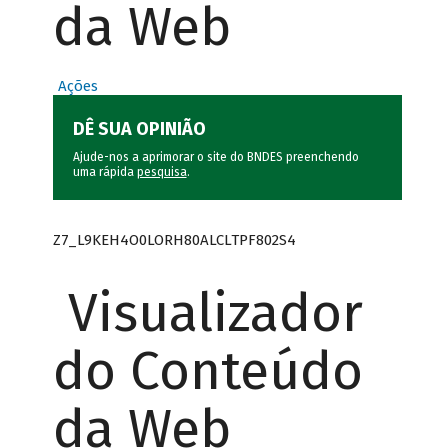
da Web
Ações
DÊ SUA OPINIÃO
Ajude-nos a aprimorar o site do BNDES preenchendo
uma rápida
pesquisa
.
Z7_L9KEH4O0LORH80ALCLTPF802S4
Visualizador
do Conteúdo
da Web