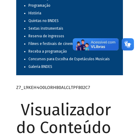
Programação
História
Quintas no BNDES
Sextas instrumentais
Reserva de ingressos
Filmes e festivais de cinema
Receba a programação
Concursos para Escolha de Espetáculos Musicais
Galeria BNDES
Z7_L9KEH4O0LORH80ALCLTPF802C7
Visualizador
do Conteúdo