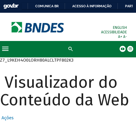
COMUNICA BR
ACESSO À INFORMAÇÃO
PARTI
ENGLISH
ACESSIBILIDADE
A+
A-
Busca
Z7_L9KEH4O0LORH80ALCLTPF802K3
Visualizador do
Conteúdo da Web
Ações