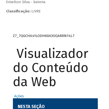
Erivelton Silva - bateria
Classificação:
LIVRE
Z7_7QGCHA41LODH60A3OQA8RN14L7
Visualizador
do Conteúdo
da Web
Ações
NESTA SEÇÃO