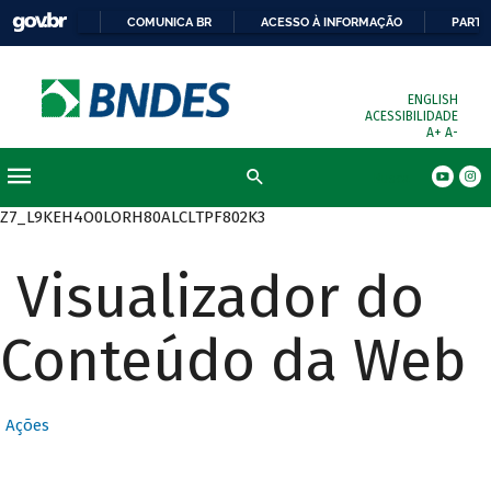
COMUNICA BR
ACESSO À INFORMAÇÃO
PARTI
ENGLISH
ACESSIBILIDADE
A+
A-
Busca
Z7_L9KEH4O0LORH80ALCLTPF802K3
Visualizador do
Conteúdo da Web
Ações