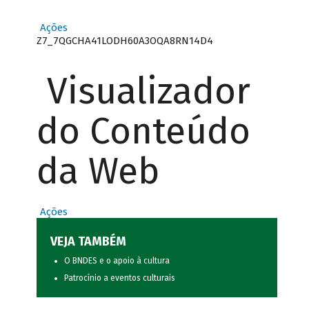
Ações
Z7_7QGCHA41LODH60A3OQA8RN14D4
Visualizador
do Conteúdo
da Web
Ações
VEJA TAMBÉM
O BNDES e o apoio à cultura
Patrocínio a eventos culturais