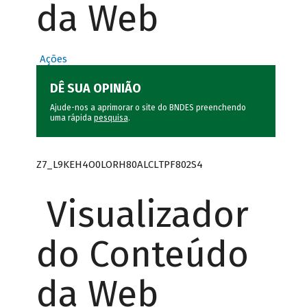
da Web
Ações
DÊ SUA OPINIÃO
Ajude-nos a aprimorar o site do BNDES preenchendo
uma rápida
pesquisa
.
Z7_L9KEH4O0LORH80ALCLTPF802S4
Visualizador
do Conteúdo
da Web