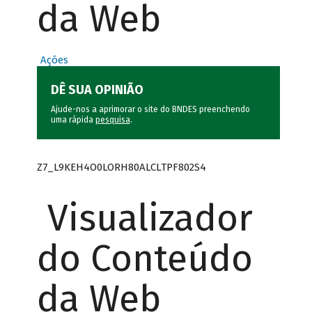
da Web
Ações
DÊ SUA OPINIÃO
Ajude-nos a aprimorar o site do BNDES preenchendo
uma rápida
pesquisa
.
Z7_L9KEH4O0LORH80ALCLTPF802S4
Visualizador
do Conteúdo
da Web