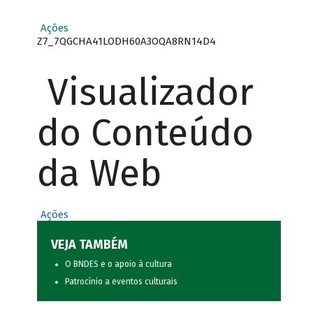
Ações
Z7_7QGCHA41LODH60A3OQA8RN14D4
Visualizador
do Conteúdo
da Web
Ações
VEJA TAMBÉM
O BNDES e o apoio à cultura
Patrocínio a eventos culturais