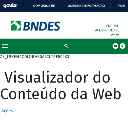
COMUNICA BR
ACESSO À INFORMAÇÃO
PARTI
ENGLISH
ACESSIBILIDADE
A+
A-
Busca
Z7_L9KEH4O0LORH80ALCLTPF802K3
Visualizador do
Conteúdo da Web
Ações