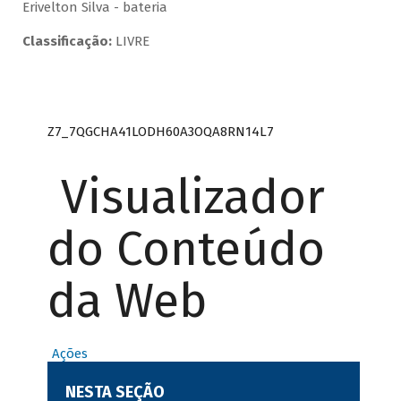
Erivelton Silva - bateria
Classificação:
LIVRE
Z7_7QGCHA41LODH60A3OQA8RN14L7
Visualizador
do Conteúdo
da Web
Ações
NESTA SEÇÃO