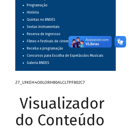
Programação
História
Quintas no BNDES
Sextas instrumentais
Reserva de ingressos
Filmes e festivais de cinema
Receba a programação
Concursos para Escolha de Espetáculos Musicais
Galeria BNDES
Z7_L9KEH4O0LORH80ALCLTPF802C7
Visualizador
do Conteúdo