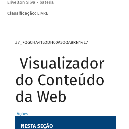
Erivelton Silva - bateria
Classificação:
LIVRE
Z7_7QGCHA41LODH60A3OQA8RN14L7
Visualizador
do Conteúdo
da Web
Ações
NESTA SEÇÃO