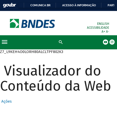
COMUNICA BR
ACESSO À INFORMAÇÃO
PARTI
ENGLISH
ACESSIBILIDADE
A+
A-
Busca
Z7_L9KEH4O0LORH80ALCLTPF802K3
Visualizador do
Conteúdo da Web
Ações