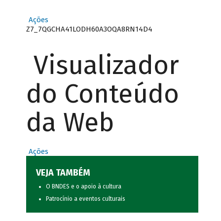
Ações
Z7_7QGCHA41LODH60A3OQA8RN14D4
Visualizador
do Conteúdo
da Web
Ações
VEJA TAMBÉM
O BNDES e o apoio à cultura
Patrocínio a eventos culturais