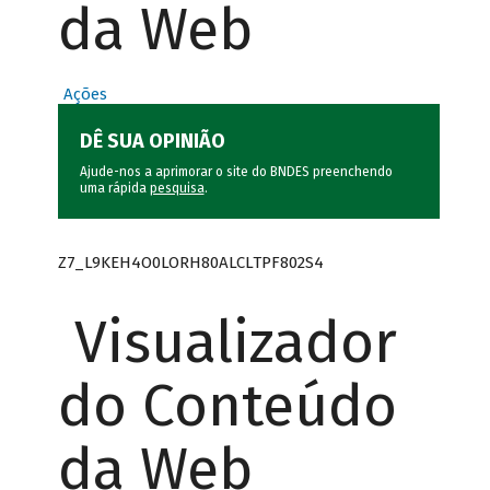
da Web
Ações
DÊ SUA OPINIÃO
Ajude-nos a aprimorar o site do BNDES preenchendo
uma rápida
pesquisa
.
Z7_L9KEH4O0LORH80ALCLTPF802S4
Visualizador
do Conteúdo
da Web