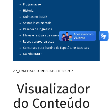
Programação
História
Quintas no BNDES
Sextas instrumentais
Reserva de ingressos
Filmes e festivais de cinema
Receba a programação
Concursos para Escolha de Espetáculos Musicais
Galeria BNDES
Z7_L9KEH4O0LORH80ALCLTPF802C7
Visualizador
do Conteúdo